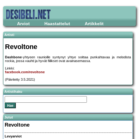
Arviot
Haastattelut
Artikkelit
Artisti
Revoltone
Dashbone
-yhtyeen raunioille syntynyt yhtye soittaa punkahtavaa ja melodista
rockia, jossa vauhti ja hyvät fiilikset ovat avainasemassa.
Linkki:
facebook.com/revoltone
(Päivitetty 3.5.2021)
Artistihaku
Jutut
Revoltone
Levyarviot