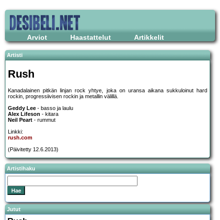
Arviot
Haastattelut
Artikkelit
Artisti
Rush
Kanadalainen pitkän linjan rock yhtye, joka on uransa aikana sukkuloinut hard
rockin, progressiivisen rockin ja metallin välillä.
Geddy Lee
- basso ja laulu
Alex Lifeson
- kitara
Neil Peart
- rummut
Linkki:
rush.com
(Päivitetty 12.6.2013)
Artistihaku
Jutut