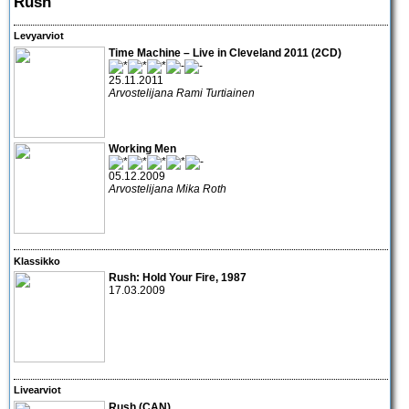
Rush
Levyarviot
Time Machine – Live in Cleveland 2011 (2CD)
25.11.2011
Arvostelijana Rami Turtiainen
Working Men
05.12.2009
Arvostelijana Mika Roth
Klassikko
Rush: Hold Your Fire
, 1987
17.03.2009
Livearviot
Rush
(CAN)