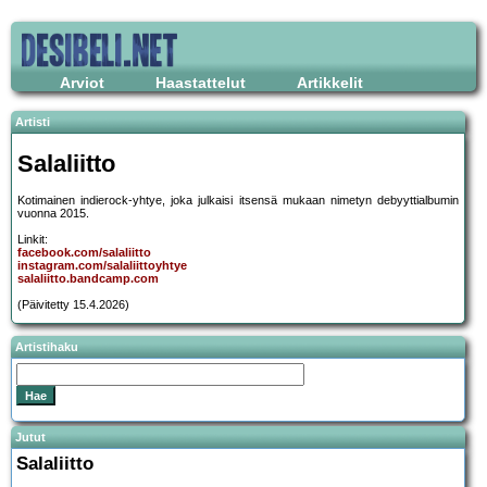
Arviot
Haastattelut
Artikkelit
Artisti
Salaliitto
Kotimainen indierock-yhtye, joka julkaisi itsensä mukaan nimetyn debyyttialbumin
vuonna 2015.
Linkit:
facebook.com/salaliitto
instagram.com/salaliittoyhtye
salaliitto.bandcamp.com
(Päivitetty 15.4.2026)
Artistihaku
Jutut
Salaliitto