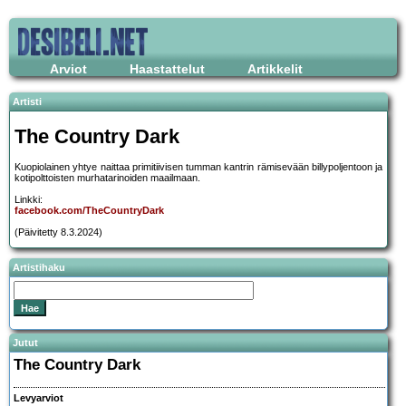
Arviot
Haastattelut
Artikkelit
Artisti
The Country Dark
Kuopiolainen yhtye naittaa primitiivisen tumman kantrin rämisevään billypoljentoon ja
kotipolttoisten murhatarinoiden maailmaan.
Linkki:
facebook.com/TheCountryDark
(Päivitetty 8.3.2024)
Artistihaku
Jutut
The Country Dark
Levyarviot