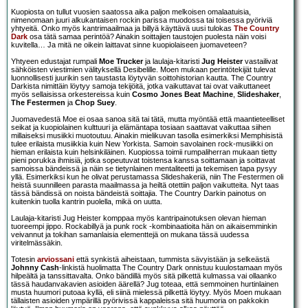
Kuopiosta on tullut vuosien saatossa aika paljon melkoisen omalaatuisia,
nimenomaan juuri alkukantaisen rockin parissa muodossa tai toisessa pyöriviä
yhtyeitä. Onko myös kantrimaailmaa ja billyä käyttävä uusi tulokas
The Country
Dark
osa tätä samaa perintöä? Ainakin soittajien taustojen puolesta näin voisi
kuvitella… Ja mitä ne oikein laittavat sinne kuopiolaiseen juomaveteen?
Yhtyeen edustajat rumpali
Moe Trucker
ja laulaja-kitaristi
Jug Heister
vastailivat
sähköisten viestimien välityksellä Desibelille. Moen mukaan perintötekijät tulevat
luonnollisesti juurikin sen taustasta löytyvän soittohistorian kautta. The Country
Darkista nimittäin löytyy samoja tekijöitä, jotka vaikuttavat tai ovat vaikuttaneet
myös sellaisissa orkestereissa kuin
Cosmo Jones Beat Machine
,
Slideshaker
,
The Festermen
ja
Chop Suey
.
Juomavedestä Moe ei osaa sanoa sitä tai tätä, mutta myöntää että maantieteelliset
seikat ja kuopiolainen kulttuuri ja elämäntapa tosiaan saattavat vaikuttaa siihen
millaiseksi musiikki muotoutuu. Ainakin mielikuvan tasolla esimerkiksi Memphisistä
tulee erilaista musiikkia kuin New Yorkista. Samoin savolainen rock-musiikki on
hieman erilaista kuin helsinkiläinen. Kuopiossa toimii rumpaliherran mukaan tietty
pieni porukka ihmisiä, jotka sopeutuvat toistensa kanssa soittamaan ja soittavat
samoissa bändeissä ja näin se tietynlainen mentaliteetti ja tekemisen tapa pysyy
yllä. Esimerkiksi kun he olivat perustamassa Slideshakeriä, niin The Festermen oli
heistä suunnilleen parasta maailmassa ja heiltä otettiin paljon vaikutteita. Nyt taas
tässä bändissä on noista bändeistä soittajia. The Country Darkin painotus on
kuitenkin tuolla kantrin puolella, mikä on uutta.
Laulaja-kitaristi Jug Heister komppaa myös kantripainotuksen olevan hieman
tuoreempi jippo. Rockabillyä ja punk rock -kombinaatioita hän on aikaisemminkin
veivannut ja tokihan samanlaisia elementtejä on mukana tässä uudessa
viritelmässäkin.
Totesin
arviossani
että synkistä aiheistaan, tummista sävyistään ja selkeästä
Johnny Cash
-linkistä huolimatta The Country Dark onnistuu kuulostamaan myös
hilpeältä ja tanssittavalta. Onko bändillä myös sitä pilkettä kulmassa vai ollaanko
tässä haudanvakavien asioiden äärellä? Jug toteaa, että semmoinen hurtinlainen
musta huumori putoaa kyllä, eli siinä mielessä pilkettä löytyy. Myös Moen mukaan
tällaisten asioiden ympärillä pyörivissä kappaleissa sitä huumoria on pakkokin