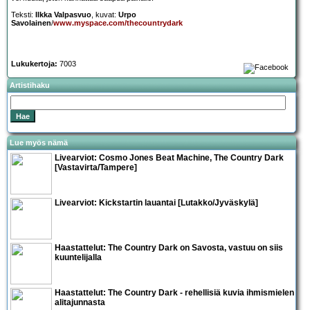
Teksti:
Ilkka Valpasvuo
, kuvat:
Urpo
Savolainen
/
www.myspace.com/thecountrydark
Lukukertoja:
7003
Artistihaku
Lue myös nämä
Livearviot:
Cosmo Jones Beat Machine
,
The Country Dark
[Vastavirta/Tampere]
Livearviot: Kickstartin lauantai [Lutakko/Jyväskylä]
Haastattelut:
The Country Dark
on Savosta, vastuu on siis
kuuntelijalla
Haastattelut:
The Country Dark - rehellisiä kuvia ihmismielen
alitajunnasta