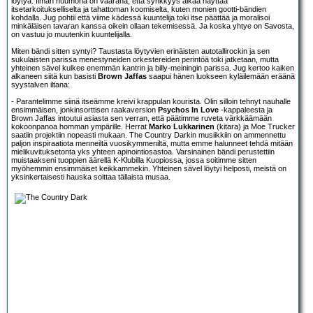
löytyä. Ilman huumoria on vaarana, että synkkyys alkaa näyttää
itsetarkoitukselliselta ja tahattoman koomiselta, kuten monien gootti-bändien
kohdalla. Jug pohtii että viime kädessä kuuntelija toki itse päättää ja moralisoi
minkäläisen tavaran kanssa oikein ollaan tekemisessä. Ja koska yhtye on Savosta,
on vastuu jo muutenkin kuuntelijalla.
Miten bändi sitten syntyi? Taustasta löytyvien erinäisten autotallirockin ja sen
sukulaisten parissa menestyneiden orkestereiden perintöä toki jatketaan, mutta
yhteinen sävel kulkee enemmän kantrin ja billy-meiningin parissa. Jug kertoo kaiken
alkaneen siitä kun basisti
Brown Jaffas
saapui hänen luokseen kyläilemään eräänä
syystalven iltana:
- Parantelimme siinä itseämme kreivi krappulan kourista. Olin silloin tehnyt nauhalle
ensimmäisen, jonkinsorttisen raakaversion
Psychos In Love
-kappaleesta ja
Brown Jaffas intoutui asiasta sen verran, että päätimme ruveta värkkäämään
kokoonpanoa homman ympärille. Herrat
Marko Lukkarinen
(kitara) ja Moe Trucker
saatiin projektiin nopeasti mukaan. The Country Darkin musiikkiin on ammennettu
paljon inspiraatiota menneiltä vuosikymmeniltä, mutta emme halunneet tehdä mitään
mielikuvituksetonta yks yhteen apinointiosastoa. Varsinainen bändi perustettiin
muistaakseni tuoppien äärellä K-Klubilla Kuopiossa, jossa soitimme sitten
myöhemmin ensimmäiset keikkammekin. Yhteinen sävel löytyi helposti, meistä on
yksinkertaisesti hauska soittaa tällaista musaa.