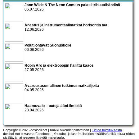
Jann Wilde & The Neon Comets palasi tribuuttibändinä
06.07.2026
Anastus ja instrumentaalimatkat horisontin taa
12.06.2026
Polut johtavat Suonuotiolle
06.06.2026
Robin Aro ja elektropopin hallittu kaaos
27.05.2026
Avaruusasemallinen tutkimusmatkailijoita
04.05.2026
Haamuvalo – outoja ääni-ilmiöitä
23.04.2026
Copyright © 2025 desibeli.net | Kaikki oikeudet pidätetään |
Tietoa toimituksesta
desibeli.net ei vastaa Facebook-, Youtube- ja last.fm-linkkien sisällöstä eikä takaa niiden
sisältävän aiheeseen liittyvää materiaalia.