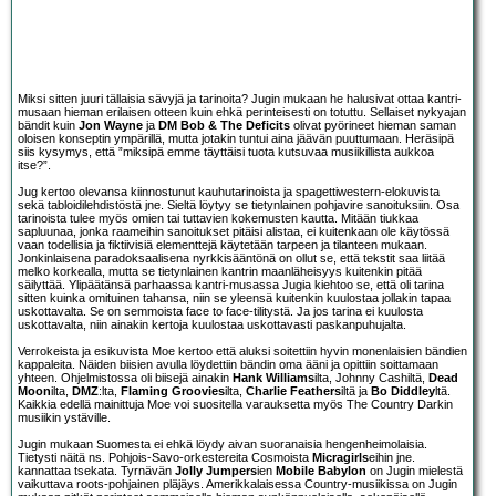
Miksi sitten juuri tällaisia sävyjä ja tarinoita? Jugin mukaan he halusivat ottaa kantri-
musaan hieman erilaisen otteen kuin ehkä perinteisesti on totuttu. Sellaiset nykyajan
bändit kuin
Jon Wayne
ja
DM Bob & The Deficits
olivat pyörineet hieman saman
oloisen konseptin ympärillä, mutta jotakin tuntui aina jäävän puuttumaan. Heräsipä
siis kysymys, että ”miksipä emme täyttäisi tuota kutsuvaa musiikillista aukkoa
itse?”.
Jug kertoo olevansa kiinnostunut kauhutarinoista ja spagettiwestern-elokuvista
sekä tabloidilehdistöstä jne. Sieltä löytyy se tietynlainen pohjavire sanoituksiin. Osa
tarinoista tulee myös omien tai tuttavien kokemusten kautta. Mitään tiukkaa
sapluunaa, jonka raameihin sanoitukset pitäisi alistaa, ei kuitenkaan ole käytössä
vaan todellisia ja fiktiivisiä elementtejä käytetään tarpeen ja tilanteen mukaan.
Jonkinlaisena paradoksaalisena nyrkkisääntönä on ollut se, että tekstit saa liitää
melko korkealla, mutta se tietynlainen kantrin maanläheisyys kuitenkin pitää
säilyttää. Ylipäätänsä parhaassa kantri-musassa Jugia kiehtoo se, että oli tarina
sitten kuinka omituinen tahansa, niin se yleensä kuitenkin kuulostaa jollakin tapaa
uskottavalta. Se on semmoista face to face-tilitystä. Ja jos tarina ei kuulosta
uskottavalta, niin ainakin kertoja kuulostaa uskottavasti paskanpuhujalta.
Verrokeista ja esikuvista Moe kertoo että aluksi soitettiin hyvin monenlaisien bändien
kappaleita. Näiden biisien avulla löydettiin bändin oma ääni ja opittiin soittamaan
yhteen. Ohjelmistossa oli biisejä ainakin
Hank Williams
ilta, Johnny Cashiltä,
Dead
Moon
ilta,
DMZ
:lta,
Flaming Groovies
ilta,
Charlie Feathers
iltä ja
Bo Diddley
ltä.
Kaikkia edellä mainittuja Moe voi suositella varauksetta myös The Country Darkin
musiikin ystäville.
Jugin mukaan Suomesta ei ehkä löydy aivan suoranaisia hengenheimolaisia.
Tietysti näitä ns. Pohjois-Savo-orkestereita Cosmoista
Micragirls
eihin jne.
kannattaa tsekata. Tyrnävän
Jolly Jumpers
ien
Mobile Babylon
on Jugin mielestä
vaikuttava roots-pohjainen pläjäys. Amerikkalaisessa Country-musiikissa on Jugin