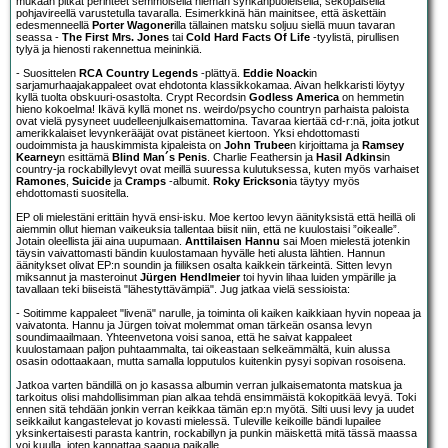
mukaan pitkät perinteet semmoisella hieman synkänpuoleisella, sekopäisellä
pohjavireellä varustetulla tavaralla. Esimerkkinä hän mainitsee, että äskettäin
edesmenneellä
Porter Wagoner
illa tällainen matsku soljuu siellä muun tavaran
seassa -
The First Mrs. Jones
tai
Cold Hard Facts Of Life
-tyylistä, pirullisen
tylyä ja hienosti rakennettua meininkiä.
- Suosittelen
RCA Country Legends
-plättyä.
Eddie Noack
in
sarjamurhaajakappaleet ovat ehdotonta klassikkokamaa. Aivan helkkaristi löytyy
kyllä tuolta obskuuri-osastolta. Crypt Recordsin
Godless America
on hemmetin
hieno kokoelma! Ikävä kyllä monet ns. weirdo/psycho countryn parhaista paloista
ovat vielä pysyneet uudelleenjulkaisemattomina. Tavaraa kiertää cd-r:nä, joita jotkut
amerikkalaiset levynkerääjät ovat pistäneet kiertoon. Yksi ehdottomasti
oudoimmista ja hauskimmista kipaleista on
John Trubee
n kirjoittama ja
Ramsey
Kearney
n esittämä
Blind Man´s Penis
. Charlie Feathersin ja
Hasil Adkins
in
country-ja rockabillylevyt ovat meillä suuressa kulutuksessa, kuten myös varhaiset
Ramones
,
Suicide
ja
Cramps
-albumit.
Roky Erickson
ia täytyy myös
ehdottomasti suositella.
EP oli mielestäni erittäin hyvä ensi-isku. Moe kertoo levyn äänityksistä että heillä oli
aiemmin ollut hieman vaikeuksia tallentaa biisit niin, että ne kuulostaisi ”oikealle”.
Jotain oleellista jäi aina uupumaan.
Anttilaisen Hannu
sai Moen mielestä jotenkin
täysin vaivattomasti bändin kuulostamaan hyvälle heti alusta lähtien. Hannun
äänitykset olivat EP:n soundin ja fiiliksen osalta kaikkein tärkeintä. Sitten levyn
miksannut ja masteroinut
Jürgen Hendlmeier
toi hyvin lihaa luiden ympärille ja
tavallaan teki biiseistä "lähestyttävämpiä". Jug jatkaa vielä sessioista:
- Soitimme kappaleet "livenä" narulle, ja toiminta oli kaiken kaikkiaan hyvin nopeaa ja
vaivatonta. Hannu ja Jürgen toivat molemmat oman tärkeän osansa levyn
soundimaailmaan. Yhteenvetona voisi sanoa, että he saivat kappaleet
kuulostamaan paljon puhtaammalta, tai oikeastaan selkeämmältä, kuin alussa
osasin odottaakaan, mutta samalla lopputulos kuitenkin pysyi sopivan rosoisena.
Jatkoa varten bändillä on jo kasassa albumin verran julkaisematonta matskua ja
tarkoitus olisi mahdollisimman pian alkaa tehdä ensimmäistä kokopitkää levyä. Toki
ennen sitä tehdään jonkin verran keikkaa tämän ep:n myötä. Silti uusi levy ja uudet
seikkailut kangastelevat jo kovasti mielessä. Tuleville keikoille bändi lupailee
yksinkertaisesti parasta kantrin, rockabillyn ja punkin mäiskettä mitä tässä maassa
voi kuulla, joten kannattaa saapua paikalle.