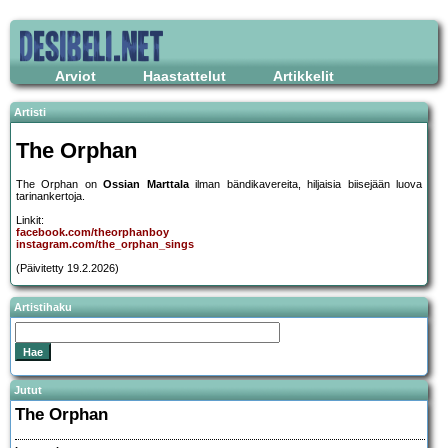
Arviot
Haastattelut
Artikkelit
Artisti
The Orphan
The Orphan on
Ossian Marttala
ilman bändikavereita, hiljaisia biisejään luova
tarinankertoja.
Linkit:
facebook.com/theorphanboy
instagram.com/the_orphan_sings
(Päivitetty 19.2.2026)
Artistihaku
Jutut
The Orphan