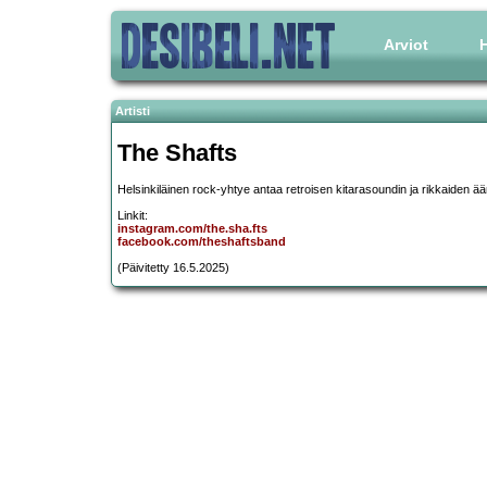
Arviot
H
Artisti
The Shafts
Helsinkiläinen rock-yhtye antaa retroisen kitarasoundin ja rikkaiden ää
Linkit:
instagram.com/the.sha.fts
facebook.com/theshaftsband
(Päivitetty 16.5.2025)