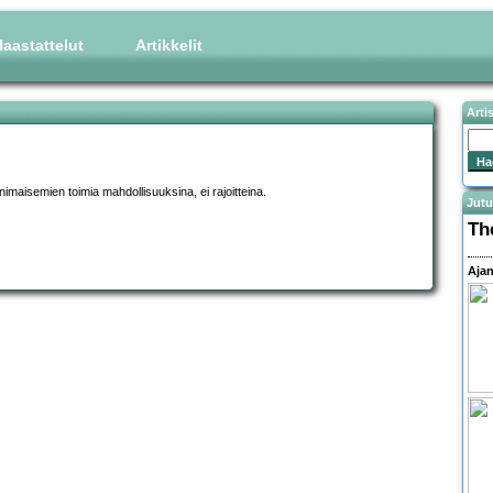
aastattelut
Artikkelit
Arti
nimaisemien toimia mahdollisuuksina, ei rajoitteina.
Jutu
Th
Ajan