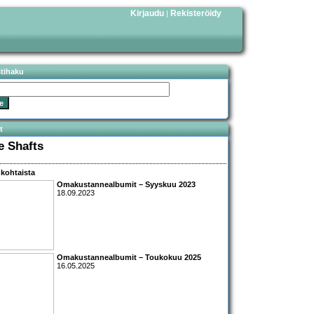
Kirjaudu
Rekisteröidy
|
stihaku
t
e Shafts
kohtaista
Omakustannealbumit – Syyskuu 2023
18.09.2023
Omakustannealbumit – Toukokuu 2025
16.05.2025