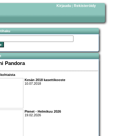
Kirjaudu
Rekisteröidy
|
stihaku
t
ni Pandora
kohtaista
Kesän 2018 kasettikooste
10.07.2018
Pienet - Helmikuu 2026
19.02.2026