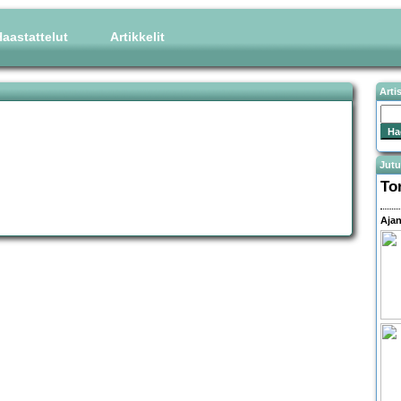
aastattelut
Artikkelit
Arti
Jutu
To
Ajan