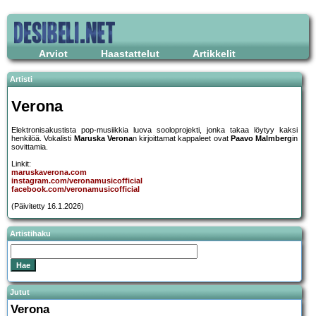
Arviot
Haastattelut
Artikkelit
Artisti
Verona
Elektronisakustista pop-musiikkia luova sooloprojekti, jonka takaa löytyy kaksi
henkilöä. Vokalisti
Maruska Verona
n kirjoittamat kappaleet ovat
Paavo Malmberg
in
sovittamia.
Linkit:
maruskaverona.com
instagram.com/veronamusicofficial
facebook.com/veronamusicofficial
(Päivitetty 16.1.2026)
Artistihaku
Jutut
Verona