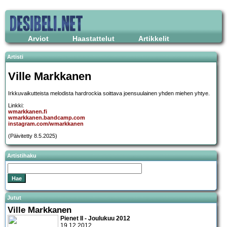
Arviot
Haastattelut
Artikkelit
Artisti
Ville Markkanen
Irkkuvaikutteista melodista hardrockia soittava joensuulainen yhden miehen yhtye.
Linkki:
wmarkkanen.fi
wmarkkanen.bandcamp.com
instagram.com/wmarkkanen
(Päivitetty 8.5.2025)
Artistihaku
Jutut
Ville Markkanen
Pienet II - Joulukuu 2012
19.12.2012