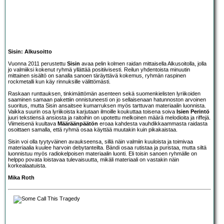
Sisin: Alkusoitto
Vuonna 2011 perustettu
Sisin
avaa pelin kolmen raidan mittaisella Alkusoitolla, jolla
jo valmiiksi kokenut ryhmä yllättää positiivisesti. Reilun yhdentoista minuutin
mittainen sisältö on sanalla sanoen täräyttävä kokemus, ryhmän raspinen
rockmetalli kun käy rinnuksille välittömästi.
Raskaan runttauksen, tinkimättömän asenteen sekä suomenkielisten lyriikoiden
saaminen samaan pakettiin onnistuneesti on jo sellaisenaan hatunnoston arvoinen
suoritus, mutta Sisin ansaitsee kumarruksen myös tarttuvan materiaalin luonnista.
Vaikka suurin osa lyriikoista karjutaan ilmoille koukuttaa toisena soiva
Isien Perintö
juuri tekstiensä ansiosta ja raitoihin on upotettu melkoinen määrä melodioita ja riffejä.
Viimeisenä kuultava
Määräänpäätön
eroaa kahdesta vauhdikkaammasta raidasta
osoittaen samalla, että ryhmä osaa käyttää muutakin kuin pikakaistaa.
Sisin voi olla tyytyväinen avaukseensa, sillä näin valmiin kuuloista ja toimivaa
materiaalia kuulee harvoin debytanteilta. Bändi osaa rutistaa ja puristaa, mutta siltä
luonnistuu myös radiokelpoisen materiaalin luonti. Eli toisin sanoen ryhmälle on
helppo povata loistavaa tulevaisuutta, mikäli materiaali on vastakin näin
korkealaatuista.
Mika Roth