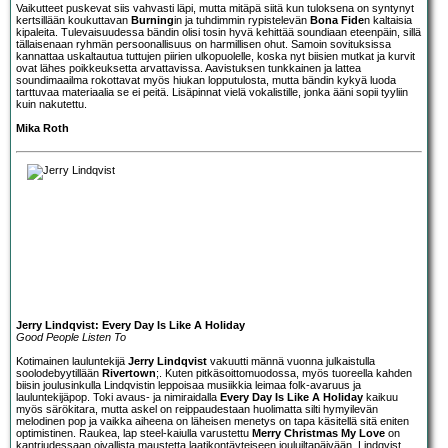
Vaikutteet puskevat siis vahvasti läpi, mutta mitäpä siitä kun tuloksena on syntynyt
kertsillään koukuttavan
Burning
in ja tuhdimmin rypistelevän
Bona Fide
n kaltaisia
kipaleita. Tulevaisuudessa bändin olisi tosin hyvä kehittää soundiaan eteenpäin, sillä
tällaisenaan ryhmän persoonallisuus on harmillisen ohut. Samoin sovituksissa
kannattaa uskaltautua tuttujen piirien ulkopuolelle, koska nyt biisien mutkat ja kurvit
ovat lähes poikkeuksetta arvattavissa. Aavistuksen tunkkainen ja lattea
soundimaailma rokottavat myös hiukan lopputulosta, mutta bändin kykyä luoda
tarttuvaa materiaalia se ei peitä. Lisäpinnat vielä vokalistille, jonka ääni sopii tyyliin
kuin nakutettu.
Mika Roth
Jerry Lindqvist: Every Day Is Like A Holiday
Good People Listen To
Kotimainen lauluntekijä
Jerry Lindqvist
vakuutti männä vuonna julkaistulla
soolodebyytillään
Rivertown
;. Kuten pitkäsoittomuodossa, myös tuoreella kahden
biisin joulusinkulla Lindqvistin leppoisaa musiikkia leimaa folk-avaruus ja
lauluntekijäpop. Toki avaus- ja nimiraidalla
Every Day Is Like A Holiday
kaikuu
myös särökitara, mutta askel on reippaudestaan huolimatta silti hymyilevän
melodinen pop ja vaikka aiheena on läheisen menetys on tapa käsitellä sitä eniten
optimistinen. Raukea, lap steel-kaiulla varustettu
Merry Christmas My Love
on
kantriudessaan oivallista maustetta laatikontäyteiseen jouluiltapäivään. Lindqvist