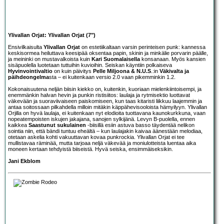
Ylivallan Orjat: Ylivallan Orjat (7")
Ensivilkaisulta
Ylivallan Orjat
on estetiikaltaan varsin perinteisen punk: kannessa
keskisormea heiluttava keesipää oksentaa papin, skinin ja minkälie porvarin päälle,
ja meininki on mustavalkoista kuin
Kari Suomalaisella
konsanaan. Myös kansien
sisäpuolella luotetaan tuttuihin kuvioihin. Seiskan käyntiin polkaiseva
Hyvinvointivaltio
on kuin päivitys
Pelle Miljoona & N.U.S
.:in
Väkivalta ja
päihdeongelma
sta – ei kuitenkaan versio 2.0 vaan pikemminkin 1.2.
Kokonaisuutena neljän biisin kiekko on, kuitenkin, kuoriaan mielenkiintoisempi, ja
enemmänkin halvan hevin ja punkin ristisiitos: laulaja ja rytmisektio luottavat
väkevään ja suoraviivaiseen paiskomiseen, kun taas kitaristi liikkuu laajemmin ja
antaa soitossaan pilkahdella milloin mitäkin käppähevisooloista hämyilyyn. Ylivallan
Orjilla on hyvä laulaja, ei kuitenkaan nyt elodioita tuottavana kaunokurkkuna, vaan
nopeatempoisten iskujen jakajana, sanojen sylkijänä. Levyn B-puolella, ennen
kaikkea
Saastunut sukulainen
-biisillä esiin astuva basso täydentää nelikon
sointia niin, että bändi tuntuu eheältä – kun laulajakin kaivaa äänestään melodiaa,
otetaan askelia kohti vakuuttavan kovaa punkrockia. Ylivallan Orjat ei tee
mullistavaa räminää, mutta tarjoaa neljä väkevää ja moniulotteista luentaa aika
moneen kertaan tehdyistä biiseistä. Hyvä seiska, ensimmäiseksikin.
Jani Ekblom