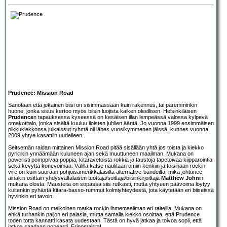
Prudence: Mission Road
Sanotaan että jokainen biisi on sisimmässään kuin rakennus, tai paremminkin
huone, jonka sisus kertoo myös biisin luojista kaiken oleellisen. Helsinkiläisen
Prudence
n tapauksessa kyseessä on kesäisen illan lempeässä valossa kylpevä
omakotitalo, jonka sisältä kuuluu iloisten juhlien ääntä. Jo vuonna 1999 ensimmäisen
pikkukiekkonsa julkaissut ryhmä oli lähes vuosikymmenen jäissä, kunnes vuonna
2009 yhtye kasattiin uudelleen.
Seitsemän raidan mittainen Mission Road pitää sisällään yhtä jos toista ja kiekko
pyrkiikin ynnäämään kuluneen ajan sekä muuttuneen maailman. Mukana on
poweristi pomppivaa poppia, kitaravetoista rokkia ja taustoja tapetoivaa kiipparointia
sekä kevyttä konevoimaa. Välillä katse naulitaan omiin kenkiin ja toisinaan rockin
vire on kuin suoraan pohjoisamerikkalaisilta alternative-bändeiltä, mikä johtunee
ainakin osittain yhdysvaltalaisen tuottaja/soittaja/biisinkirjoittaja
Matthew John
in
mukana olosta. Mausteita on sopassa siis rutkasti, mutta yhtyeen päävoima löytyy
kuitenkin pyhästä kitara-basso-rummut kolmiyhteydestä, jota käytetään eri biiseissä
hyvinkin eri tavoin.
Mission Road on melkoinen matka rockin ihmemaailman eri raiteilla. Mukana on
ehkä turhankin paljon eri palasia, mutta samalla kiekko osoittaa, että Prudence
toden totta kannatti kasata uudestaan. Tästä on hyvä jatkaa ja toivoa sopii, että
jatkoa saadaan nopeasti. Erinomaista!