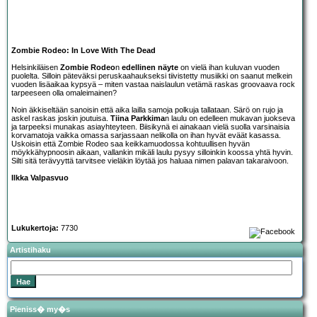
Zombie Rodeo: In Love With The Dead
Helsinkiläisen
Zombie Rodeo
n
edellinen näyte
on vielä ihan kuluvan vuoden
puolelta. Silloin päteväksi peruskaahaukseksi tiivistetty musiikki on saanut melkein
vuoden lisäaikaa kypsyä – miten vastaa naislaulun vetämä raskas groovaava rock
tarpeeseen olla omaleimainen?
Noin äkkiseltään sanoisin että aika lailla samoja polkuja tallataan. Särö on rujo ja
askel raskas joskin joutuisa.
Tiina Parkkima
n laulu on edelleen mukavan juokseva
ja tarpeeksi munakas asiayhteyteen. Biisikynä ei ainakaan vielä suolla varsinaisia
korvamatoja vaikka omassa sarjassaan nelikolla on ihan hyvät eväät kasassa.
Uskoisin että Zombie Rodeo saa keikkamuodossa kohtuullisen hyvän
möykkähypnoosin aikaan, vallankin mikäli laulu pysyy silloinkin koossa yhtä hyvin.
Silti sitä terävyyttä tarvitsee vieläkin löytää jos haluaa nimen palavan takaraivoon.
Ilkka Valpasvuo
Lukukertoja:
7730
Artistihaku
Pieniss� my�s