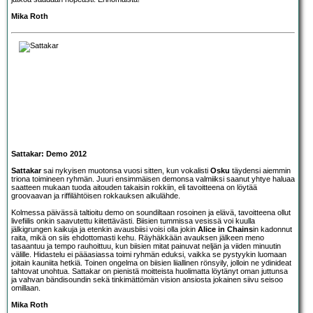
Mika Roth
Sattakar: Demo 2012
Sattakar
sai nykyisen muotonsa vuosi sitten, kun vokalisti
Osku
täydensi aiemmin
triona toimineen ryhmän. Juuri ensimmäisen demonsa valmiiksi saanut yhtye haluaa
saatteen mukaan tuoda aitouden takaisin rokkiin, eli tavoitteena on löytää
groovaavan ja riffilähtöisen rokkauksen alkulähde.
Kolmessa päivässä taltioitu demo on soundiltaan rosoinen ja elävä, tavoitteena ollut
livefiilis onkin saavutettu kiitettävästi. Biisien tummissa vesissä voi kuulla
jälkigrungen kaikuja ja etenkin avausbiisi voisi olla jokin
Alice in Chains
in kadonnut
raita, mikä on siis ehdottomasti kehu. Räyhäkkään avauksen jälkeen meno
tasaantuu ja tempo rauhoittuu, kun biisien mitat painuvat neljän ja viiden minuutin
välille. Hidastelu ei pääasiassa toimi ryhmän eduksi, vaikka se pystyykin luomaan
joitain kauniita hetkiä. Toinen ongelma on biisien liiallinen rönsyily, jolloin ne ydinideat
tahtovat unohtua. Sattakar on pienistä moitteista huolimatta löytänyt oman juttunsa
ja vahvan bändisoundin sekä tinkimättömän vision ansiosta jokainen siivu seisoo
omillaan.
Mika Roth