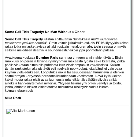
Some Call This Tragedy: No Man Without a Ghost
Some Call This Tragedy
julistaa soittavansa ”
tunteikasta mutta kivenkovaa
metalcorea jenkkiasenteella
”. Omin voimin julkaistulta esikois-EP:ltä löytyykin kolme
raitaa jotka on laskettavissa ainakin osittain metalcoren alle, tosin seassa on myös
selkeitä melodisen deathin ja soundillisesti paikoin jopa popmetallin palasia.
Avauksena kuultava
Burning Paris
summaa yhtyeen annin tyhjentävästi. Biisin
rankkuus on peräisin lähinnä rytmiryhmän raskaasta työstä sekä kitarasta, jonka
päälle viskotaan sitten niin puhdasta kuin vihaisempaakin vokalisointia. Kaiken
tämän rankistelun alta pistävät esiin selkeät pop-koukut, joita bändi ei vain osaa
käyttää vielä edukseen. Lopputulos onkin tasaisuudessaan harmittava ja etenkin
soittokertojen kertyessä persoonallisuudessaan vaatimaton. Ikävä kyllä kiekon
kaksi muuta raitaa eivät avaa juuri uusia uria, eikä näissäkään siivuissa riitä
aineksia liian venytettyihin mittoihin. Yhtyeen helmasynti onkin venytys ja toisto,
jonka johdosta kiekon viidestätoista minuutista olisi hyvin voinut leikata
kolmanneksen pois.
Mika Roth