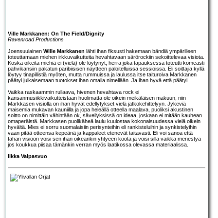
Ville Markkanen: On The Field/Dignity
Ravenroad Productions
Joensuulainen
Wille Markkanen
lähti ihan fiksusti hakemaan bändiä ympärilleen
toteuttamaan miehen irkkuvaikutteita hevahtavaan särörockiin sekoittelevaa visiota.
Koska oikeita miehiä ei (vielä) ole löytynyt, herra joka tapauksessa toteutti komeasti
pahvikansiin pakatun paribiisisen näytteen paloitelluissa sessioissa. Eli soittajia kyllä
löytyy tinapillistiä myöten, mutta rummuissa ja laulussa itse taituroiva Markkanen
päätyi julkaisemaan tuotokset ihan omalla nimellään. Ja ihan hyvä että päätyi.
Vaikka raskaammin rullaava, hivenen hevahtava rock ei
kansanmusiikkivaikutteistaan huolimatta ole oikein meikäläisen makuun, niin
Markkasen visiolla on ihan hyvät edellytykset vielä jatkokehittelyyn. Jykeviä
maisemia mukavan kauniilla ja jopa heleällä otteella maalava, puoliksi akustinen
soitto on nimittäin vähintään ok, sävellyksissä on ideaa, joskaan ei mitään kauhean
omaperäistä. Markkasen puolikäheä laulu kuulostaa kokonaisuudessa vielä oikein
hyvältä. Mies ei sorru suomalaisiin perisynteihin eli rankisteluihin ja synkistelyihin
vaan pitää otteensa kepeänä ja kappaleet etenevät taitavasti. Eli voi sanoa että
tähän visioon voisi sen ihan oikeankin yhtyeen koota ja voisi sillä vaikka menestyä
jos koukkua piisaa tämänkin verran myös laatikossa olevassa materiaalissa.
Ilkka Valpasvuo