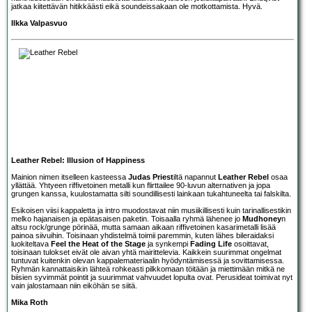
jatkaa kiitettävän hitikkäästi eikä soundeissakaan ole motkottamista. Hyvä.
Ilkka Valpasvuo
Leather Rebel: Illusion of Happiness
Mainion nimen itselleen kasteessa
Judas Priest
iltä napannut
Leather Rebel
osaa
yllättää. Yhtyeen riffivetoinen metalli kun flirttailee 90-luvun alternativen ja jopa
grungen kanssa, kuulostamatta silti soundillisesti lainkaan tukahtuneelta tai falskilta.
Esikoisen viisi kappaletta ja intro muodostavat niin musiikillisesti kuin tarinallisestikin
melko hajanaisen ja epätasaisen paketin. Toisaalla ryhmä lähenee jo
Mudhoney
n
altsu rock/grunge pörinää, mutta samaan aikaan riffivetoinen kasarimetalli lisää
painoa siivuihin. Toisinaan yhdistelmä toimii paremmin, kuten lähes bileraidaksi
luokiteltava
Feel the Heat of the Stage
ja synkempi
Fading Life
osoittavat,
toisinaan tulokset eivät ole aivan yhtä mairittelevia. Kaikkein suurimmat ongelmat
tuntuvat kuitenkin olevan kappalemateriaalin hyödyntämisessä ja sovittamisessa.
Ryhmän kannattaisikin lähteä rohkeasti pilkkomaan töitään ja miettimään mitkä ne
biisien syvimmät pointit ja suurimmat vahvuudet lopulta ovat. Perusideat toimivat nyt
vain jalostamaan niin eiköhän se siitä.
Mika Roth