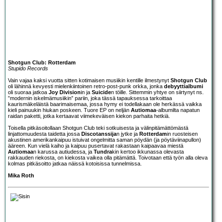
Shotgun Club: Rotterdam
Stupido Records
Vain vajaa kaksi vuotta sitten kotimaisen musiikin kentille ilmestynyt
Shotgun Club
oli lähinnä kevyesti mielenkiintoinen retro-post-punk orkka, jonka
debyyttialbumi
oli suoraa jatkoa
Joy Division
in ja
Suicide
n töille. Sittemmin yhtye on siirtynyt ns.
”modernin iskelmämusiikin” pariin, joka tässä tapauksessa tarkoittaa
kaurismäkeläistä baarimaisemaa, jossa hymy ei todellakaan ole herkässä vaikka
kieli painuukin hiukan poskeen. Tuore EP on neljän
Autiomaa
-albumilta napatun
raidan paketti, jotka kertaavat viimekeväisen kiekon parhaita hetkiä.
Toisella pitkäsoitollaan Shotgun Club teki sotkuisesta ja välinpitämättömästä
linjattomuudesta taidetta jossa
Discotanssija
n jytke ja
Rotterdam
in ruosteisen
akustinen amerikankaipuu istuivat ongelmitta saman pöydän (ja pöytäviinapullon)
ääreen. Kun vielä kaiho ja kaipuu pusertavat rakastaan kaipaavaa miestä
Autiomaa
n karussa autiudessa, ja
Tundra
kin kertoo ikkunassa olevasta
rakkauden riekosta, on kiekosta vaikea olla pitämättä. Toivotaan että työn alla oleva
kolmas pitkäsoitto jatkaa näissä kotoisissa tunnelmissa.
Mika Roth