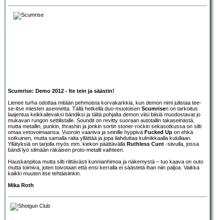
Scumrise: Demo 2012 - Ite tein ja säästin!
Lienee turha odottaa mitään pehmoista korvakarkkia, kun demon nimi julistaa tee-
se-itse miesten asennetta. Tällä hetkellä duo-muotoisen
Scumrise
n on tarkoitus
laajentua keikkailevaksi bändiksi ja tältä pohjalta demon viisi biisiä muodostavat jo
mukavan rungon settilistalle. Soundit on revitty suoraan autotallin takaseinästä,
mutta metallin, punkin, thrashin ja jonkin sortin stoner-rockin sekasotkussa on silti
omaa vetovoimaansa. Vuoroin vaaniva ja seinille hyppivä
Fucked Up
on ehkä
sotkuinen, mutta samalla raita yllättää ja jopa ilahduttaa kulmikkaalla kulullaan.
Yllätyksiä on tarjolla myös mm. kiekon päättävällä
Ruthless Cunt
-siivulla, jossa
bändi lyö silmään räkäisen proto-metalli vaihteen.
Hauskanpitoa mutta silti riittävästi kunnianhimoa ja näkemystä – tuo kaava on outo
mutta toimiva, joten toivotaan että ensi kerralla ei säästetä ihan niin paljoa. Vaikka
kaikki muuten itse tehtäisiinkin.
Mika Roth