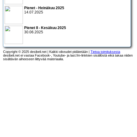
Pienet - Heinäkuu 2025
14.07.2025
Pienet II - Kesäkuu 2025
30.06.2025
Copyright © 2025 desibeli.net | Kaikki oikeudet pidätetään |
Tietoa toimituksesta
desibeli.net ei vastaa Facebook-, Youtube- ja last.fm-linkkien sisällöstä eikä takaa niiden
sisältävän aiheeseen liittyvää materiaalia.