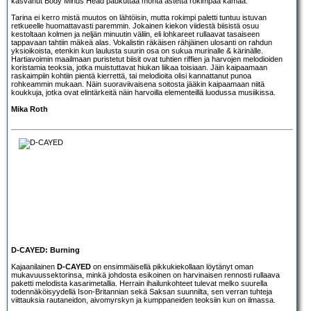
kasvanut Body Minus Head paukuttaa monta astetta rokimpaa kamaa.
Tarina ei kerro mistä muutos on lähtöisin, mutta rokimpi paletti tuntuu istuvan
retkueelle huomattavasti paremmin. Jokainen kiekon viidestä biisistä osuu
kestoltaan kolmen ja neljän minuutin väliin, eli lohkareet rullaavat tasaiseen
tappavaan tahtiin mäkeä alas. Vokalistin räkäisen rähjäinen ulosanti on rahdun
yksioikoista, etenkin kun laulusta suurin osa on sukua murinalle & kärinälle.
Hartiavoimin maailmaan puristetut biisit ovat tuhtien riffien ja harvojen melodioiden
koristamia teoksia, jotka muistuttavat hiukan liikaa toisiaan. Jäin kaipaamaan
raskaimpiin kohtiin pientä kierrettä, tai melodioita olisi kannattanut punoa
rohkeammin mukaan. Näin suoraviivaisena soitosta jääkin kaipaamaan niitä
koukkuja, jotka ovat elintärkeitä näin harvoilla elementeillä luodussa musiikissa.
Mika Roth
D-CAYED: Burning
Kajaanilainen
D-CAYED
on ensimmäisellä pikkukiekollaan löytänyt oman
mukavuussektorinsa, minkä johdosta esikoinen on harvinaisen rennosti rullaava
paketti melodista kasarimetallia. Herrain ihailunkohteet tulevat melko suurella
todennäköisyydellä Ison-Britannian sekä Saksan suunnilta, sen verran tuhteja
viittauksia rautaneidon, aivomyrskyn ja kumppaneiden teoksiin kun on ilmassa.