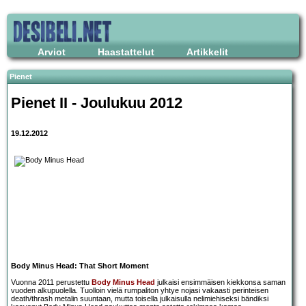
Arviot
Haastattelut
Artikkelit
Pienet
Pienet II - Joulukuu 2012
19.12.2012
Body Minus Head: That Short Moment
Vuonna 2011 perustettu
Body Minus Head
julkaisi ensimmäisen kiekkonsa saman
vuoden alkupuolella. Tuolloin vielä rumpaliton yhtye nojasi vakaasti perinteisen
death/thrash metalin suuntaan, mutta toisella julkaisulla nelimiehiseksi bändiksi