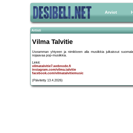
Arviot
H
Artisti
Vilma Talvitie
Useamman yhtyeen ja nimikkeen alla musiikkia julkaissut suomalaine
nojaavaa pop-musiikkia.
Linkit:
vilmatalvitie7.webnode.fi
instagram.com/vilma.talvitie
facebook.com/vilmatalvitiemusic
(Päivitetty 13.4.2026)