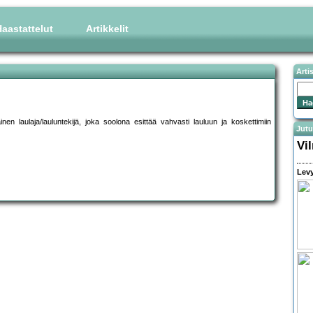
aastattelut
Artikkelit
Arti
n laulaja/lauluntekijä, joka soolona esittää vahvasti lauluun ja koskettimiin
Jutu
Vil
Levy