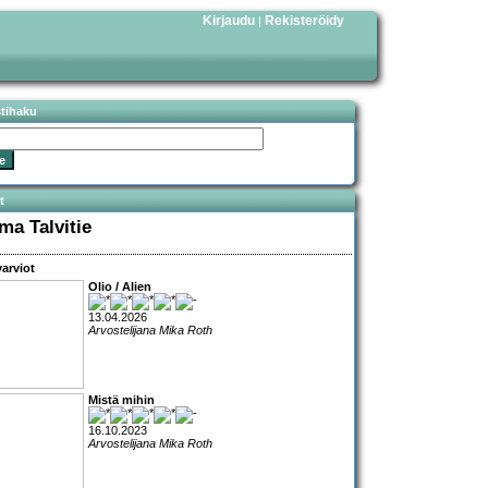
Kirjaudu
Rekisteröidy
|
stihaku
t
ma Talvitie
arviot
Olio / Alien
13.04.2026
Arvostelijana Mika Roth
Mistä mihin
16.10.2023
Arvostelijana Mika Roth