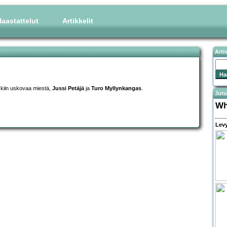
aastattelut
Artikkelit
Arti
ckiin uskovaa miestä,
Jussi Petäjä
ja
Turo Myllynkangas
.
Jutu
Wh
Levy