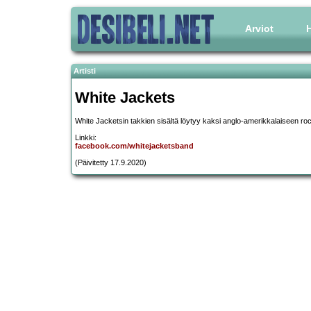
Arviot
H
Artisti
White Jackets
White Jacketsin takkien sisältä löytyy kaksi anglo-amerikkalaiseen ro
Linkki:
facebook.com/whitejacketsband
(Päivitetty 17.9.2020)