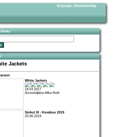
Kirjaudu
Rekisteröidy
|
stihaku
t
ite Jackets
arviot
White Jackets
18.03.2017
Arvostelijana Mika Roth
Sinkut III - Kesäkuu 2019
20.06.2019