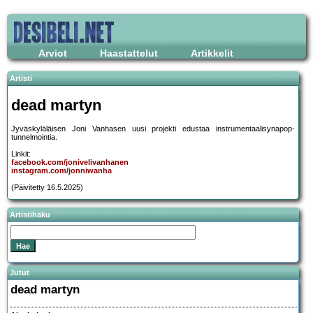
Arviot
Haastattelut
Artikkelit
Artisti
dead martyn
Jyväskyläläisen Joni Vanhasen uusi projekti edustaa instrumentaalisynapop-
tunnelmointia.
Linkit:
facebook.com/jonivelivanhanen
instagram.com/jonniwanha
(Päivitetty 16.5.2025)
Artistihaku
Jutut
dead martyn