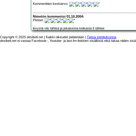
Kommenttien keskiarvo:
Nimetön kommentoi 01.10.2004:
Pisteet:
levystä viis tähteä ja jokaisesta keikasta 6 tähtee
Copyright © 2025 desibeli.net | Kaikki oikeudet pidätetään |
Tietoa toimituksesta
desibeli.net ei vastaa Facebook-, Youtube- ja last.fm-linkkien sisällöstä eikä takaa niiden sisä