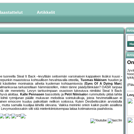
aastattelut
Artikkelit
Arti
Artis
On
Jyvä
hooc
e tuoreella Steal It Back –levyllään seitsemän varsinaisen kappaleen lisäksi kuusi
tyki
epunkin maastoissa kohtuullisen hevahtavalla otteella,
Tuomas Mäkisen
huudon ja
nti käsittelee moninaisia aiheita kuoleman kohtaamisesta (
Eyes Of A Dying Man
)
(Päi
aailmankuvaa tarkastellaan hämmästellen, miten tänne päädyttiinkään? OASR tarjoaa
elä ole menetetty. Levyn tarttuvimpaan osastoon lukeutuva nimibiisi Steal It Back
hyvä aloittaa.
Kalle Pennasen
bassottelu ja
Petri Niinisalo
n rummuttelu pitää tahtia
Levy
loihtii rytmijunan päälle mukavan melodisia sointukulkuja, joista hevimetallikaan ei
ainen emocore kuuluu paikoittain nelikon soitossa. Kuten Desibelissäkin arvioidulla
utta samalla kuulijaa lähellä olevana. Vaikka meininki onkin kaikin puolin asiallista
.. Levymuodossakin silti sitä mielenkiintoisempaa laitaa kotimaisesta paahdosta.