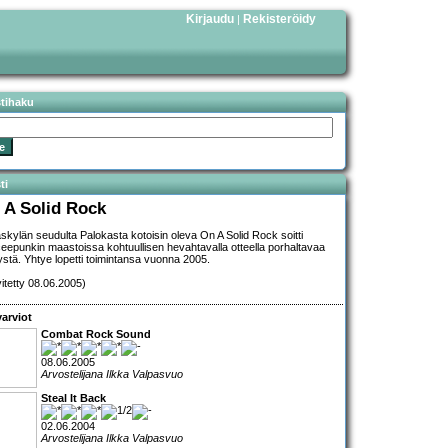
Kirjaudu
Rekisteröidy
|
stihaku
ti
 A Solid Rock
skylän seudulta Palokasta kotoisin oleva On A Solid Rock soitti
eepunkin maastoissa kohtuullisen hevahtavalla otteella porhaltavaa
tystä. Yhtye lopetti toimintansa vuonna 2005.
vitetty 08.06.2005)
arviot
Combat Rock Sound
08.06.2005
Arvostelijana Ilkka Valpasvuo
Steal It Back
02.06.2004
Arvostelijana Ilkka Valpasvuo