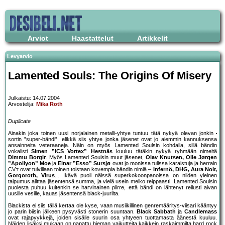
Arviot
Haastattelut
Artikkelit
Levyarvio
Lamented Souls: The Origins Of Misery
Julkaistu: 14.07.2004
Arvostelija:
Mika Roth
Duplicate
Ainakin joka toinen uusi norjalainen metalli-yhtye tuntuu tätä nykyä olevan jonkin
sortin ”super-bändi”, elikkä siis yhtye jonka jäsenet ovat jo aiemmin kannuksensa
ansainneita veteraaneja. Näin on myös Lamented Soulsin kohdalla, sillä bändin
vokalisti
Simen ”ICS Vortex” Hestnäs
kuuluu tätäkin nykyä ryhmään nimeltä
Dimmu Borgir
. Myös Lamented Soulsin muut jäsenet,
Olav Knutsen, Olle Jørgen
”Apollyon” Moe
ja
Einar ”Esso” Sursjø
ovat jo monissa tulissa karaistuja ja herrain
CV:t ovat tulvillaan toinen toistaan kovempia bändin nimiä –
Infernö, DHG, Aura Noir,
Gorgoroth, Virus
... Ikävä puoli näissä superkokoonpanoissa on niiden yleinen
taipumus alittaa jäsentensä summa, ja vielä usein melko reippaasti. Lamented Soulsin
puolesta puhuu kuitenkin se harvinainen piirre, että bändi on lähtenyt reilusti aivan
uusille vesille, kauas jäsentensä black-juurilta.
Blackista ei siis tällä kertaa ole kyse, vaan musiikillinen genremääritys-viisari kääntyy
jo parin biisin jälkeen pysyvästi stonerin suuntaan.
Black Sabbath
ja
Candlemass
ovat rajapyykkejä, joiden sisälle suurin osa yhtyeen tuottamasta äänestä kuuluu.
Näiden lisäksi mukaan on napattu hieman vaikutteita kaikkein raskaimmilta hard rock