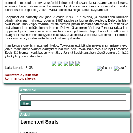
pumpuilta, toteutuksen pysyessä silti jatkuvasti rullaavana ja raskaamman puoleisena
– aivan kuten stonerissa kuuluukin. Lyriikoissa uskotaan suurimmaksi osaksi
luonnollisesti englantiin, vaikka välillä äidinkieltä rohjetaankin käyttämään.
Kappaleet on äänitetty alkujaan vuosien 1993-1997 aikana, ja aloituksena kuullaan
bändin aikanaan hyllytetty vuonna 1997 studiossa luoma debyyttilevy. Debyytin biisit
ovat kaikki ihan kelpo tavaraa, mutta hieman pistää hämmästyttämään se tosiseikka
että alkupuoli on pitkäsoiton heikompi. Debyyttiä aiemmin äänitetyt 7 muuta raitaa kun
tuppaavat pesemään viimeisimmän tuotannon puhtaasti. Jopa kappaleet jotka ovat
päätyneet myöhemmin debyytille kuulostavat aiempina versioina paremmilta. Lieköhän
tuossa sitten syy siihen ettei lättyä koskaan julkaistu...
Ihan kelpo stoneria, mutta vain kelpo. Toivotaan että bändin tuleva ensimmäinen levy,
jonka ”alta” nämä vanhat äänitykset haluttiin pois, avaa lisää ovia sillä nyt Lamented
Souls jää hieman keskikastin ryhmäksi. Ja sitä keskikastiahan tässä genressä riittää
yllin kyllin jo ennestäänkin.
Lukukertoja:
5136
Rekisteröidy niin voit
kommentoida levyä
Artistihaku
Artisti
Lamented Souls
Levyarviot