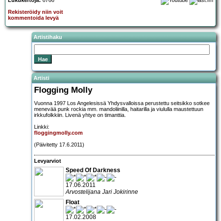
Lukukertoja:
6766
Rekisteröidy niin voit
kommentoida levyä
Artistihaku
Artisti
Flogging Molly
Vuonna 1997 Los Angelesissä Yhdysvalloissa perustettu seitsikko sotkee
menevää punk rockia mm. mandoliinilla, haitarilla ja viululla maustettuun
irkkufolkkiin. Livenä yhtye on timanttia.
Linkki:
floggingmolly.com
(Päivitetty 17.6.2011)
Levyarviot
Speed Of Darkness
17.06.2011
Arvostelijana Jari Jokirinne
Float
17.02.2008