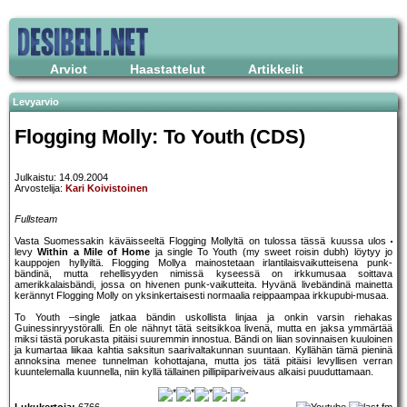
Arviot
Haastattelut
Artikkelit
Levyarvio
Flogging Molly: To Youth (CDS)
Julkaistu: 14.09.2004
Arvostelija:
Kari Koivistoinen
Fullsteam
Vasta Suomessakin käväisseeltä Flogging Mollyltä on tulossa tässä kuussa ulos
levy
Within a Mile of Home
ja single To Youth (my sweet roisin dubh) löytyy jo
kauppojen hyllyiltä. Flogging Mollya mainostetaan irlantilaisvaikutteisena punk-
bändinä, mutta rehellisyyden nimissä kyseessä on irkkumusaa soittava
amerikkalaisbändi, jossa on hivenen punk-vaikutteita. Hyvänä livebändinä mainetta
kerännyt Flogging Molly on yksinkertaisesti normaalia reippaampaa irkkupubi-musaa.
To Youth –single jatkaa bändin uskollista linjaa ja onkin varsin riehakas
Guinessinryystöralli. En ole nähnyt tätä seitsikkoa livenä, mutta en jaksa ymmärtää
miksi tästä porukasta pitäisi suuremmin innostua. Bändi on liian sovinnaisen kuuloinen
ja kumartaa liikaa kahtia saksitun saarivaltakunnan suuntaan. Kyllähän tämä pieninä
annoksina menee tunnelman kohottajana, mutta jos tätä pitäisi levyllisen verran
kuuntelemalla kuunnella, niin kyllä tällainen pillipiipariveivaus alkaisi puuduttamaan.