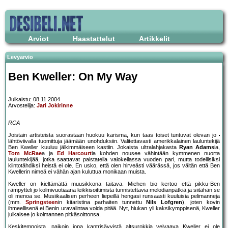
Arviot
Haastattelut
Artikkelit
Levyarvio
Ben Kweller: On My Way
Julkaistu: 08.11.2004
Arvostelija:
Jari Jokirinne
RCA
Joistain artisteista suorastaan huokuu karisma, kun taas toiset tuntuvat olevan jo
lähtöviivalla tuomittuja jäämään unohduksiin. Valitettavasti amerikkalainen lauluntekijä
Ben Kweller kuuluu jälkimmäiseen kastiin. Jokaista ultralahjakasta
Ryan Adams
ia,
Tom McRae
a ja
Ed Harcourt
ia kohden nousee vähintään kymmenen nuorta
lauluntekijää, jotka saattavat paistatella valokeilassa vuoden pari, mutta todellisiksi
kiintotähdiksi heistä ei ole. En usko, että olen hirveästi väärässä, jos väitän että Ben
Kwellerin nimeä ei vähän ajan kuluttua monikaan muista.
Kweller on kieltämättä muusikkona taitava. Miehen bio kertoo että pikku-Ben
rämpytteli jo kolmivuotiaana leikkisoittimista tunnistettavia melodianpätkiä ja siitähän se
oli menoa se. Musiikaalisen perheen liepeillä hengasi runsaasti kuuluisia pelimanneja
(mm.
Springsteen
in kitaristina parhaiten tunnettu
Nils Lofgren
), joten kovin
ihmeellisenä ei Benin uravalintaa voida pitää. Nyt, hiukan yli kaksikymppisenä, Kweller
julkaisee jo kolmannen pitkäsoittonsa.
Keskitempoista, paikoin jopa kantrisävyistä altsurokkia veivaava Kweller ei ole