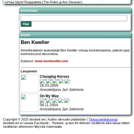
turhaa (täyte?)kappaletta (The Rules ja Ann Disaster).
Artistihaku
Artisti
Ben Kweller
Amerikkalainen lauluntekijä Ben Kweller veivaa keskitempoista, paikoin jopa
kantrisävyistä altsurokkia.
Kotisivut:
www.benkweller.com
Levyarviot
Changing Horses
26.03.2009
Arvostelijana Jari Jokirinne
On My Way
08.11.2004
Arvostelijana Jari Jokirinne
Copyright © 2025 desibeli.net | Kaikki oikeudet pidätetään |
Tietoa toimituksesta
desibeli.net ei vastaa Facebook-, Youtube- ja last.fm-linkkien sisällöstä eikä takaa niiden
sisältävän aiheeseen liittyvää materiaalia.