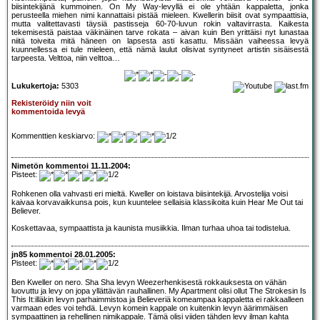
biisintekijänä kummoinen. On My Way-levyllä ei ole yhtään kappaletta, jonka
perusteella miehen nimi kannattaisi pistää mieleen. Kwellerin biisit ovat sympaattisia,
mutta valitettavasti täysiä pastisseja 60-70-luvun rokin valtavirrasta. Kaikesta
tekemisestä paistaa väkinäinen tarve rokata – aivan kuin Ben yrittäisi nyt lunastaa
niitä toiveita mitä häneen on lapsesta asti kasattu. Missään vaiheessa levyä
kuunnellessa ei tule mieleen, että nämä laulut olisivat syntyneet artistin sisäisestä
tarpeesta. Velttoa, niin velttoa…
Lukukertoja:
5303
Rekisteröidy niin voit
kommentoida levyä
Kommenttien keskiarvo:
Nimetön kommentoi 11.11.2004:
Pisteet:
Rohkenen olla vahvasti eri mieltä. Kweller on loistava biisintekijä. Arvostelija voisi
kaivaa korvavaikkunsa pois, kun kuuntelee sellaisia klassikoita kuin Hear Me Out tai
Believer.
Koskettavaa, sympaattista ja kaunista musiikkia. Ilman turhaa uhoa tai todistelua.
jn85 kommentoi 28.01.2005:
Pisteet:
Ben Kweller on nero. Sha Sha levyn Weezerhenkisestä rokkauksesta on vähän
luovuttu ja levy on jopa yllättävän rauhallinen. My Apartment olisi ollut The Strokesin Is
This It:illäkin levyn parhaimmistoa ja Believeriä komeampaa kappaletta ei rakkaalleen
varmaan edes voi tehdä. Levyn komein kappale on kuitenkin levyn äärimmäisen
sympaattinen ja rehellinen nimikappale. Tämä olisi viiden tähden levy ilman kahta