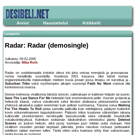
Arviot
Haastattelut
Artikkelit
Levyarvio
Radar: Radar (demosingle)
Julkaistu: 09.02.2005
Arvostelija:
Mika Roth
Radar on uudeltamaalta kotoisin oleva trio joka veivaa energistä ja groovaavaa
rockia metallisilla soundeilla. Vuodesta 2001 kasassa ollut bändi nostaa
englanninkielisellä mäiskeellään mieleen kuvia jostain jossa ilmaisu on karsittua ja
Suburban Tribe
sekä myöhempien aikojen suorempi
Faith No More
voisivat olla
keskeisessä osassa.
Demon kolmesta virallisesta biisistä iskevin, vaikkakaan ei kaikkein helpoin tai suorin,
Save The Last Dance For Me
heitetään heti ensimmäisenä peliin. Vuoroin jyräävät ja
helisevät kitarat, vahva vokalisointi sekä lievästi ahdistava yleistunnelma saavat
yhdessä aikaiseksi paljon enemmän kuin pelkän summansa. Toisena soiva
Waiting
For The Heads To Roll
pelaa samoilla palikoilla kuin edeltäjänsä, päätyen kuitenkin
kovin eritunnelmaiseen lopputulokseen. Pääosin kiitos kuulunee säkeistöjen takana
kulkevalle yksinkertaisen nerokkaalle bassokuviolle sekä vähäisille muutoksille
vokalisointityylissä. Kolmikon esittämän biisikolmikon viimeiseksi jätetty
Deleted
Scenes
on joukon heikoin, eikä pysty tuomaan juuri mitään uutta mukaan. Heti
virallisen osuuden perään tarjotaan piiloraita, jonka raivokas rockaus peittoaakin
edellisen raidan mennen tullen. Tiedä sitten onko kaahaus tehty ihan vakavissaan,
mutta hyvää on syntynyt.