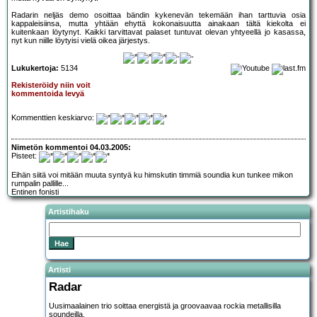
Radarin neljäs demo osoittaa bändin kykenevän tekemään ihan tarttuvia osia
kappaleisiinsa, mutta yhtään ehyttä kokonaisuutta ainakaan tältä kiekolta ei
kuitenkaan löytynyt. Kaikki tarvittavat palaset tuntuvat olevan yhtyeellä jo kasassa,
nyt kun niille löytyisi vielä oikea järjestys.
Lukukertoja:
5134
Rekisteröidy niin voit
kommentoida levyä
Kommenttien keskiarvo:
Nimetön kommentoi 04.03.2005:
Pisteet:
Eihän siitä voi mitään muuta syntyä ku himskutin timmiä soundia kun tunkee mikon
rumpalin pallille...
Entinen fonisti
Artistihaku
Artisti
Radar
Uusimaalainen trio soittaa energistä ja groovaavaa rockia metallisilla
soundeilla.