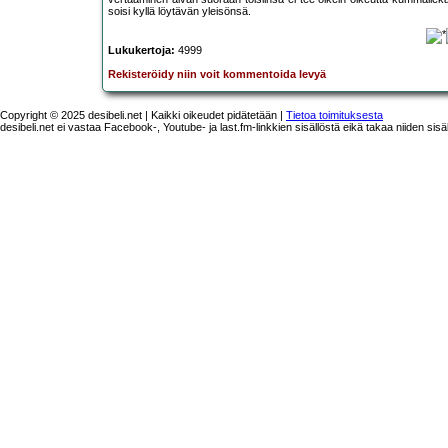
soisi kyllä löytävän yleisönsä.
Lukukertoja:
4999
Rekisteröidy niin voit kommentoida levyä
Copyright © 2025 desibeli.net | Kaikki oikeudet pidätetään |
Tietoa toimituksesta
desibeli.net ei vastaa Facebook-, Youtube- ja last.fm-linkkien sisällöstä eikä takaa niiden sisä