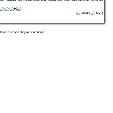
ltävän aiheeseen liittyvää materiaalia.