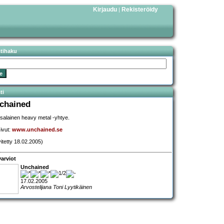
Kirjaudu
Rekisteröidy
|
stihaku
ti
chained
salainen heavy metal -yhtye.
sivut:
www.unchained.se
vitetty 18.02.2005)
arviot
Unchained
17.02.2005
Arvostelijana Toni Lyytikäinen