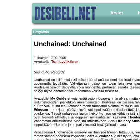
Arviot
H
Levyarvio
Unchained: Unchained
Julkaistu: 17.02.2005
Arvostelija:
Toni Lyytikäinen
Sound Riot Records
Unchained on siitä mielenkiintoinen bändi että se onnistuu kuulost
uudemmilla levyillään. Valitettavasti paino on tosin laitettava san
Ruotsalaisnelikon debyyttiä voisi luonnehtia parhaiten sanalla tasain
näkyy myös enemmän tai vähemmän kaikissa biiseissä.
Avausbiisi
My Guide
ei voisi enää paljon lupaavammin alkaa, mutta va
laulumelodioiden pienehkön aneemisuuden. Kertosäe on biisissä läh
suurta vaikutusta tee. Jatkossa meno rauhoittuu hieman, mutta laulun os
Ericsson
sen sijaan päräyttelevät soittopeleistään sellaisia riffejä j
opiskeltua. Tässä suhteessa laulun heikohko taso on vähän sääli, sillä
ovat hienosti riffittelevä ja eeppisiin mittasuhteisiin kasvava
Theater
Vähemmän onnistuneista biiseistä mainittakoon vielä
Ordinary Sinn
loppui ikävästi kesken joten pari viimeistä biisiä jäi kuulematta.
Periaattessa Unchainedin ensilevy on ihan positiivinen tuttavuus, v
tämän saman edellisellä levyllään
Scars & Wounds
jo niin hyvin, et
vertaaminen aivan suoraan toisiinsa ei tee oikein oikeutta kummallekaa