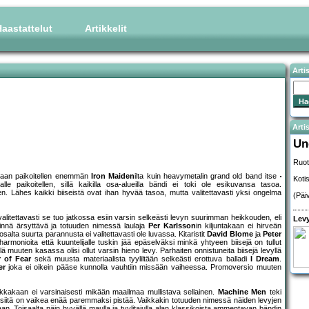
aastattelut
Artikkelit
Arti
Artis
Un
Ruot
amaan paikoitellen enemmän
Iron Maiden
ilta kuin heavymetalin grand old band itse
Koti
alle paikoitellen, sillä kaikilla osa-alueilla bändi ei toki ole esikuvansa tasoa.
en. Lähes kaikki biiseistä ovat ihan hyvää tasoa, mutta valitettavasti yksi ongelma
(Päi
litettavasti se tuo jatkossa esiin varsin selkeästi levyn suurimman heikkouden, eli
Levy
innä ärsyttävä ja totuuden nimessä laulaja
Per Karlsson
in kiljuntakaan ei hirveän
alta suurta parannusta ei valitettavasti ole luvassa. Kitaristit
David Blome
ja
Peter
a harmonioita että kuuntelijalle tuskin jää epäselväksi minkä yhtyeen biisejä on tullut
 muuten kasassa olisi ollut varsin hieno levy. Parhaiten onnistuneita biisejä levyllä
 of Fear
sekä muusta materiaalista tyyliltään selkeästi erottuva balladi
I Dream
.
er
joka ei oikein pääse kunnolla vauhtiin missään vaiheessa. Promoversio muuten
aikkakaan ei varsinaisesti mikään maailmaa mullistava sellainen.
Machine Men
teki
tä siitä on vaikea enää paremmaksi pistää. Vaikkakin totuuden nimessä näiden levyjen
n. Toisaalta näin hyvällä maulla ja tyylitajulla alan klassikoista ammentavan bändin