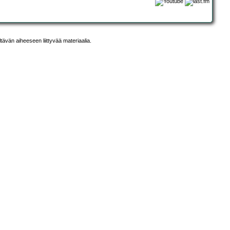
ltävän aiheeseen liittyvää materiaalia.