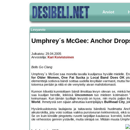
Arviot
H
Levyarvio
Umphrey´s McGee: Anchor Drop
Julkaistu: 29.04.2005
Arvostelija:
Kari Koivistoinen
Bells Go Clang
Umphrey´s McGee saa monella tavalla kuulijansa hyvälle mielelle. Ens
for Older Women, One Fat Sucka
ja
Local Band Does OK
pis
elementtejä sotkeva bändi soittaa uudella levyllään varmasti, mutta hi
toisensa perään ja niitä ei ole venytetty aivan mahdottomasti.
Kunnon kliseitä kunnioittaen bändi ilmoittaa levyn olevan se, minkä he
saa kuulijan hereille, leikkisä
Uncommon
tuo mieleen kotimaisen
keinumaan. Kun tämän tyylilajin levystä on kyse, niin myös paljon iha
World
. Ihmetystä sen sijaan aiheuttaa kantripläjäys
Bullhead City
, j
Hyvänkuuloisesta laulajasta ja taitavasta bändistä huolimatta Anc
aikuisrokilta, jota voisi soittaa vaikka pursiseuran kekkereissä, eikä 
Se on kuin kireälle pingotettu rusetti tarjoilijan kaulassa: korrekti, k
ole virheostos genren ystäville, mutta siinäpä se. Mitään muuta Umph