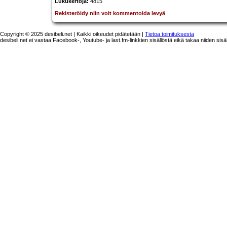
Lukukertoja:
4815
Rekisteröidy niin voit kommentoida levyä
Copyright © 2025 desibeli.net | Kaikki oikeudet pidätetään |
Tietoa toimituksesta
desibeli.net ei vastaa Facebook-, Youtube- ja last.fm-linkkien sisällöstä eikä takaa niiden sisä