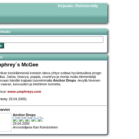
Kirjaudu
Rekisteröidy
|
stihaku
ti
phrey´s McGee
ikan keskilännestä kotoisin oleva yhtye soittaa hyväntuulista proge-
ilua. Jatsia, heavya, poppia, countrya ja monia muita elementtejä
evaan bändiin kaipaisi tuoreimmalla
Anchor Drops
-levyllä hivenen
ä vaaran, luovuuden ja intohimon tunnetta.
sivut:
www.umphreys.com
vitetty 29.04.2005)
arviot
Anchor Drops
29.04.2005
Arvostelijana Kari Koivistoinen