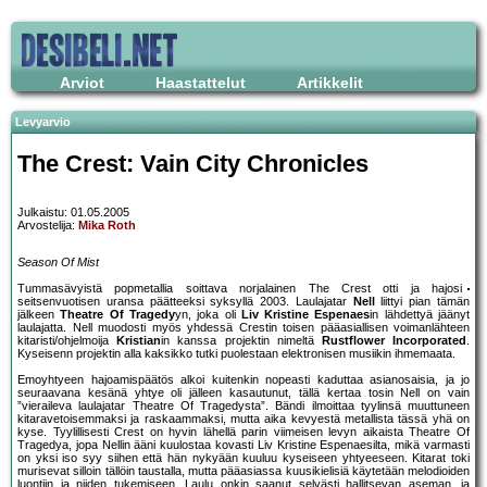
Arviot
Haastattelut
Artikkelit
Levyarvio
The Crest: Vain City Chronicles
Julkaistu: 01.05.2005
Arvostelija:
Mika Roth
Season Of Mist
Tummasävyistä popmetallia soittava norjalainen The Crest otti ja hajosi
seitsenvuotisen uransa päätteeksi syksyllä 2003. Laulajatar
Nell
liittyi pian tämän
jälkeen
Theatre Of Tragedy
yn, joka oli
Liv Kristine Espenaes
in lähdettyä jäänyt
laulajatta. Nell muodosti myös yhdessä Crestin toisen pääasiallisen voimanlähteen
kitaristi/ohjelmoija
Kristian
in kanssa projektin nimeltä
Rustflower Incorporated
.
Kyseisenn projektin alla kaksikko tutki puolestaan elektronisen musiikin ihmemaata.
Emoyhtyeen hajoamispäätös alkoi kuitenkin nopeasti kaduttaa asianosaisia, ja jo
seuraavana kesänä yhtye oli jälleen kasautunut, tällä kertaa tosin Nell on vain
”vieraileva laulajatar Theatre Of Tragedysta”. Bändi ilmoittaa tyylinsä muuttuneen
kitaravetoisemmaksi ja raskaammaksi, mutta aika kevyestä metallista tässä yhä on
kyse. Tyylillisesti Crest on hyvin lähellä parin viimeisen levyn aikaista Theatre Of
Tragedya, jopa Nellin ääni kuulostaa kovasti Liv Kristine Espenaesilta, mikä varmasti
on yksi iso syy siihen että hän nykyään kuuluu kyseiseen yhtyeeseen. Kitarat toki
murisevat silloin tällöin taustalla, mutta pääasiassa kuusikielisiä käytetään melodioiden
luontiin ja niiden tukemiseen. Laulu onkin saanut selvästi hallitsevan aseman, ja