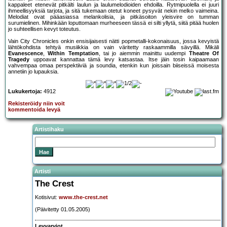
kappaleet etenevät pitkälti laulun ja laulumelodioiden ehdoilla. Rytmipuolella ei juuri
ihmeellisyyksiä tarjota, ja sitä tukemaan otetut koneet pysyvät nekin melko vaimeina.
Melodiat ovat pääasiassa melankolisia, ja pitkäsoiton yleisvire on tumman
surumielinen. Mihinkään loputtomaan murheeseen tässä ei silti yllytä, siitä pitää huolen
jo suhteellisen kevyt toteutus.
Vain City Chronicles onkin ensisijaisesti nätti popmetalli-kokonaisuus, jossa kevyistä
lähtökohdista tehtyä musiikkia on vain väritetty raskaammilla sävyillä. Mikäli
Evanescence
,
Within Temptation
, tai jo aiemmin mainittu uudempi
Theatre Of
Tragedy
uppoavat kannattaa tämä levy katsastaa. Itse jäin tosin kaipaamaan
vahvempaa omaa perspektiiviä ja soundia, etenkin kun joissain biiseissä moisesta
annetiin jo lupauksia.
Lukukertoja:
4912
Rekisteröidy niin voit
kommentoida levyä
Artistihaku
Artisti
The Crest
Kotisivut:
www.the-crest.net
(Päivitetty 01.05.2005)
Levyarviot