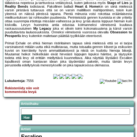
tällaisissa nopeissa ja tarttuvissa vetäisyissä, kuten jatkossa myös
Stage of Lies
ja
Reality Bends
todistavat. Pakollinen balladi
Heart & Home
kin on siinä mielessä
varsin piristävä tuttavuus että se on varsin maltillisen mahtipontinen, toisin kuin
yleensä on näissä piireissä tapana. Pientä miinusta voisi rokottaa eräänlaisesta
mielikuvituksen tai rohkeuden puutteesta. Perinteisistä genren kuvioista ei ole yritetty
ottaa suurempia irtiottoja missään vaiheessa ja levy jyrää alusta loppuun hieman kuin
kiskoilla. Levyn huonointa antia edustaa kolmanneksi viimeisenä kuultava
raskaussoutuinen
My Legacy
joka ei oikein toimi kokonaisuutena ja kärsii varsin
puuduttavista lauluosuuksista. Onneksi viimeisenä vuorossa olevalla
Obsession to
Prosper
illa levy kuitenkin maltetaan päättää tyylikkään eteerisesti.
Primal Exhale on ehkä hieman ristiriitainen tapaus siinä mielessä että se ei tarjoa
varsinaisesti mitään uutta eikä mullistavaa, mutta toisaalta genren kliseet ja esikuvien
kuviot on kierrätetty hyvin ammattitaitoisesti ja niistä on kudottu hienoja biisejä.
Muutamat heikot hetketkään eivät hirveästi loppujen lopuksi häiritse, ja täytyykin
todeta että levy oli erittäin miellyttävä kuunneltava. Aika näyttää löytääkö Excalion
lopullisesti oman kantavan idean joka täydentäisi paketin, mutta tämän levyn
perusteella edellytyksiä menestykselle on joka tapauksessa olemassa.
Lukukertoja:
7556
Rekisteröidy niin voit
kommentoida levyä
Artistihaku
Artisti
Excalion