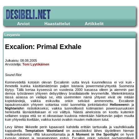
Arviot
Haastattelut
Artikkelit
Levyarvio
Excalion: Primal Exhale
Julkaistu: 08.08.2005
Arvostelija:
Toni Lyytikäinen
Sound Riot
Konnevedeltä kotoisin olevan Excalionin uutta levyä kuunnellessa ei voi kuin
ihmetellä kuinka käsittämättömän paljon loistavia powermetal-yhtyeitä Suomesta
löytyy. Tällä kertaa kyseessä on vuodesta 2000 kasassa olleen ja aiemmin pari
demoa työstäneen yhtyeen debyyttilevy brasilialaiselle levymerkille. Mielenkiintoista
tässä asiassa on vieläpä se, että useimmiten nämä yhtyeet eivät ole mitään
kopiobändejä, vaikka esikuvilta onkin selvästi ammennettu. Excalionin
tapauksessakin yhtyeen soitantaa voisi luonnehtia jonkinlaiseksi
Helloween
in ja
Nightwish
in ristisiitokseksi, vaikka luonnollisesti kotimaisten powersuuruuksien
henkiseltä läsnäololtakaan ei voi välttyä. Näistä aineksista on koottu kuitenkin
sellainen soppa että se ei oikeastaan kuulosta mitenkään häiritsevän paljon muulta
kuin yhtyeeltä itseltään, vaikka kuviot ovatkin muuten melkoisen tutut.
Levy lähtee liikkeelle perin lupaavasti kahdella erittäin tarttuvalla ja vauhdikkaalla
kappaleella.
Temptation Wasteland
on avausbiisiksi lähes täydellinen hieman
mielikuvituketonta riffiä lukuunottamatta ja
A Moment in the Spotlight
on hyvin
kypsän oloinen ja tasapainoinen esitys. Excalion onkin selvästi parhaimmillaan