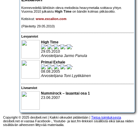
Konnevedeltä lähtöisin oleva melodista heavymetalia soittava yhtye.
Vuonna 2010 julkaistu
High Time
on bändin kolmas pitkäsoitto.
Kotisivut:
www.excalion.com
(Päivitetty 29.05.2010)
Levyarviot
High Time
29.05.2010
Arvostelijana Jarmo Panula
Primal Exhale
08.08.2005
Arvostelijana Toni Lyytikäinen
Livearviot
Nummirock – lauantai osa 1
23.06.2007
Copyright © 2025 desibeli.net | Kaikki oikeudet pidätetään |
Tietoa toimituksesta
desibeli.net ei vastaa Facebook-, Youtube- ja last.fm-linkkien sisällöstä eikä takaa niiden
sisältävän aiheeseen liittyvää materiaalia.