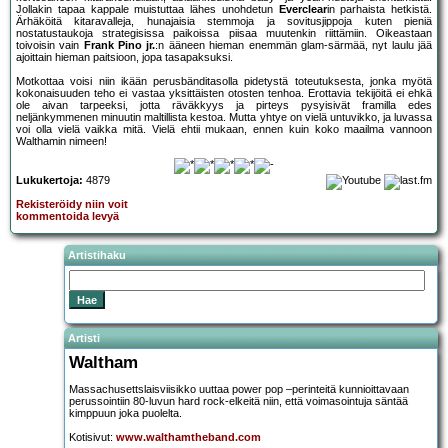
Jollakin tapaa kappale muistuttaa lähes unohdetun
Everclear
in parhaista hetkistä.
Ärhäköitä kitaravalleja, hunajaisia stemmoja ja sovitusjippoja kuten pieniä
nostatustaukoja strategisissa paikoissa piisaa muutenkin riittämiin. Oikeastaan
toivoisin vain
Frank Pino jr.
:n ääneen hieman enemmän glam-särmää, nyt laulu jää
ajoittain hieman paitsioon, jopa tasapaksuksi.
Motkottaa voisi niin ikään perusbänditasolla pidetystä toteutuksesta, jonka myötä
kokonaisuuden teho ei vastaa yksittäisten otosten tenhoa. Erottavia tekijöitä ei ehkä
ole aivan tarpeeksi, jotta räväkkyys ja pirteys pysyisivät framilla edes
neljänkymmenen minuutin maltillista kestoa. Mutta yhtye on vielä untuvikko, ja luvassa
voi olla vielä vaikka mitä. Vielä ehtii mukaan, ennen kuin koko maailma vannoon
Walthamin nimeen!
Lukukertoja:
4879
Rekisteröidy niin voit
kommentoida levyä
Artistihaku
Artisti
Waltham
Massachusettslaisviisikko uuttaa power pop –perinteitä kunnioittavaan
perussointiin 80-luvun hard rock-elkeitä niin, että voimasointuja säntää
kimppuun joka puolelta.
Kotisivut:
www.walthamtheband.com