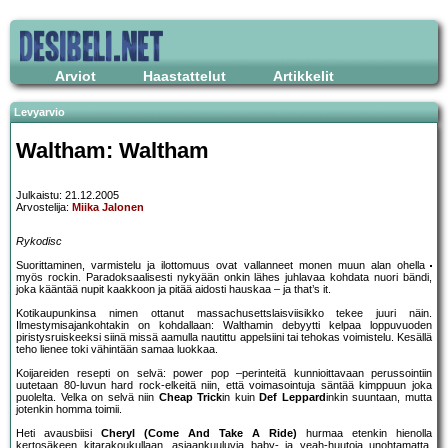
Arviot
Haastattelut
Artikkelit
Levyarvio
Waltham: Waltham
Julkaistu: 21.12.2005
Arvostelija:
Miika Jalonen
Rykodisc
Suorittaminen, varmistelu ja ilottomuus ovat vallanneet monen muun alan ohella
myös rockin. Paradoksaalisesti nykyään onkin lähes juhlavaa kohdata nuori bändi,
joka kääntää nupit kaakkoon ja pitää aidosti hauskaa – ja that’s it.
Kotikaupunkinsa nimen ottanut massachusettslaisviisikko tekee juuri näin.
Ilmestymisajankohtakin on kohdallaan: Walthamin debyytti kelpaa loppuvuoden
piristysruiskeeksi siinä missä aamulla nautittu appelsiini tai tehokas voimistelu. Kesällä
teho lienee toki vähintään samaa luokkaa.
Koijareiden resepti on selvä: power pop –perinteitä kunnioittavaan perussointiin
uutetaan 80-luvun hard rock-elkeitä niin, että voimasointuja säntää kimppuun joka
puolelta. Velka on selvä niin
Cheap Trick
in kuin
Def Leppard
inkin suuntaan, mutta
jotenkin homma toimii.
Heti avausbiisi
Cheryl (Come And Take A Ride)
hurmaa etenkin hienolla
kertosäkeen kitarakoukullaan, asiaankuuluvia baby- ja yeah-huutoja unohtamatta.