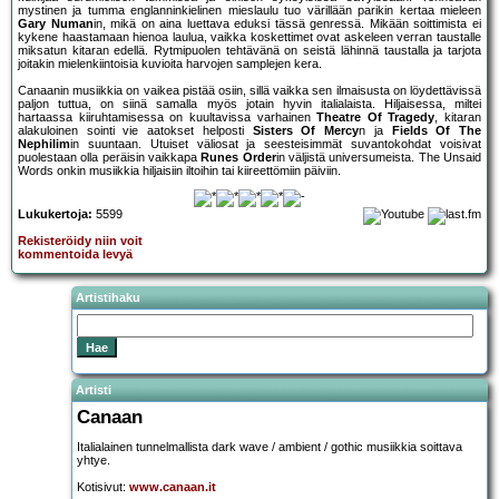
mystinen ja tumma englanninkielinen mieslaulu tuo värillään parikin kertaa mieleen
Gary Numan
in, mikä on aina luettava eduksi tässä genressä. Mikään soittimista ei
kykene haastamaan hienoa laulua, vaikka koskettimet ovat askeleen verran taustalle
miksatun kitaran edellä. Rytmipuolen tehtävänä on seistä lähinnä taustalla ja tarjota
joitakin mielenkiintoisia kuvioita harvojen samplejen kera.
Canaanin musiikkia on vaikea pistää osiin, sillä vaikka sen ilmaisusta on löydettävissä
paljon tuttua, on siinä samalla myös jotain hyvin italialaista. Hiljaisessa, miltei
hartaassa kiiruhtamisessa on kuultavissa varhainen
Theatre Of Tragedy
, kitaran
alakuloinen sointi vie aatokset helposti
Sisters Of Mercy
n ja
Fields Of The
Nephilim
in suuntaan. Utuiset väliosat ja seesteisimmät suvantokohdat voisivat
puolestaan olla peräisin vaikkapa
Runes Order
in väljistä universumeista. The Unsaid
Words onkin musiikkia hiljaisiin iltoihin tai kiireettömiin päiviin.
Lukukertoja:
5599
Rekisteröidy niin voit
kommentoida levyä
Artistihaku
Artisti
Canaan
Italialainen tunnelmallista dark wave / ambient / gothic musiikkia soittava
yhtye.
Kotisivut:
www.canaan.it