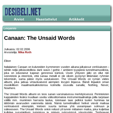
Arviot
Haastattelut
Artikkelit
Levyarvio
Canaan: The Unsaid Words
Julkaistu: 02.02.2006
Arvostelija:
Mika Roth
Eibon
Italialainen Canaan on kuluneiden kymmenen vuoden aikana julkaissut verkkaiseen
tahtiin neljä pitkäsoitollista dark wave / gothic / ambient tyyppistä tunnelmamusiikkia,
joka on edustanut kapean genrensä kärkeä. Usein yhtyeen jälki on ollut niin
seesteistä ja eteeristä, että sanaa metalli ei ole oikein pystynyt liittämään ryhmän
tekemisiin, sama pätee myös uutukaiseen. The Unsaid Words on rymän viides
albumi, joka jatkaa virtaviivaisesti aiempien levyjen linjassa. Bändi linjaakin oman
musiikillisen maailmankaikketensa kolmella osuvalla sanalla; Nothing, Never,
Nowhere.
The Unsaid Words albumi on teos sanan varsinaisessa merkityksessä. Perinteisten
kappaleiden lisäksi kuullaan useita välisoittomaisia instrumentaaliraitoja joilla tarjotaan
välillä mm. munkkien harrasta laulua, toisinaan taas pelkkä tuulen huminaa tai
iättömän avaruuden vaienneita ääniä. Nämä tunnelmalliset hetket vievät matkaa
verkkaisesti eteenpäin, kietoen suurta tarinaa yhä useampaan solmuun ja
säikeeseen. The Unsaid Words onkin reilusti yli tunnin mittainen matka, joka kuljettaa
kulkijaa surumielisen tummissa ja sinisen syksyisissä sävyissään. Tenhoavan