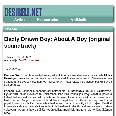
Arviot
Haastattelut
Artikkelit
Levyarvio
Badly Drawn Boy: About A Boy (original
soundtrack)
Julkaistu: 05.06.2002
Arvostelija:
Jari Tuomanen
Twisted Nerve
Damon Gough
on huonosti piirretty poika. Hänen toinen albuminsa on samalla
Nick
Hornby
n romaaniin perustuvan About a boy – elokuvan soundtrack. Elokuvaa en ole
sattuneesta syystä vielä nähnyt, mutta levyyn tutustuttuani se lienee pakko käydä
katsomassa.
Popparit ovat ennenkin tehneet soundtrackeja, ja menestys on ollut vaihtelevaa.
Hyvät biisit eivät elokuvassa välttämättä ihan riitä, mutta jos levy koostuu pelkistä
töihin lähdön taustamusiikeista, ei albumi ole kovin kiinnostava elokuvasta irroitettuna.
Näiltä osin Gough onnistuu lähestulkoon täydellisesti. About a boy kuulostaa
popelokuvan musiikilta, mutta albuminakin sen vetovoima säilyy koko ajan. Musiikki
kuulostaa vaivattomalta eikä tekemistä ole ilmeisesti missään vaiheessa otettu turhan
vakavasti. About a boy sisältää hyväntuulista musiikkia mutta ei ole tyhjänpäiväinen
levy.