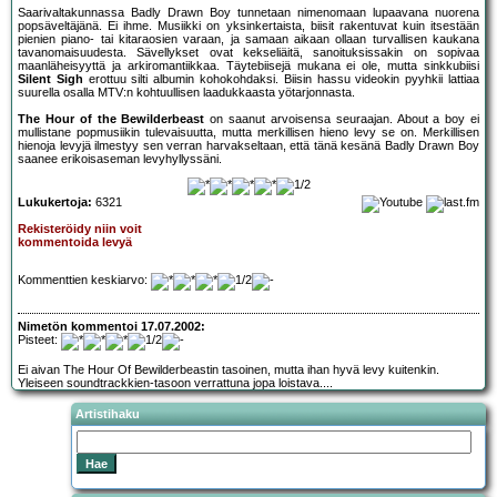
Saarivaltakunnassa Badly Drawn Boy tunnetaan nimenomaan lupaavana nuorena
popsäveltäjänä. Ei ihme. Musiikki on yksinkertaista, biisit rakentuvat kuin itsestään
pienien piano- tai kitaraosien varaan, ja samaan aikaan ollaan turvallisen kaukana
tavanomaisuudesta. Sävellykset ovat kekseliäitä, sanoituksissakin on sopivaa
maanläheisyyttä ja arkiromantiikkaa. Täytebiisejä mukana ei ole, mutta sinkkubiisi
Silent Sigh
erottuu silti albumin kohokohdaksi. Biisin hassu videokin pyyhkii lattiaa
suurella osalla MTV:n kohtuullisen laadukkaasta yötarjonnasta.
The Hour of the Bewilderbeast
on saanut arvoisensa seuraajan. About a boy ei
mullistane popmusiikin tulevaisuutta, mutta merkillisen hieno levy se on. Merkillisen
hienoja levyjä ilmestyy sen verran harvakseltaan, että tänä kesänä Badly Drawn Boy
saanee erikoisaseman levyhyllyssäni.
Lukukertoja:
6321
Rekisteröidy niin voit
kommentoida levyä
Kommenttien keskiarvo:
Nimetön kommentoi 17.07.2002:
Pisteet:
Ei aivan The Hour Of Bewilderbeastin tasoinen, mutta ihan hyvä levy kuitenkin.
Yleiseen soundtrackkien-tasoon verrattuna jopa loistava....
Artistihaku