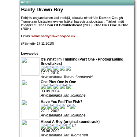
Artisti
Badly Drawn Boy
Pohjois-englantilainen lauluntekijä, oikealta nimeltään
Damon Gough
.
Tunnetaan loistavien levyjen lisäksi hassuista pipoistaan. Tärkeimmät
levytykset:
The Hour Of Bewilderbeast
(2000),
One Plus One Is One
(2004).
Linkki:
www.badlydrawnboy.co.uk
(Päivitetty 17.11.2010)
Levyarviot
It's What I'm Thinking (Part One - Photographing
Snowflakes)
17.11.2010
Arvostelijana Tommi Saarikoski
One Plus One Is One
03.09.2004
Arvostelijana Jari Jokirinne
Have You Fed The Fish?
27.11.2002
Arvostelijana Jari Jokirinne
About A Boy (original soundtrack)
05.06.2002
Arvostelijana Jari Tuomanen