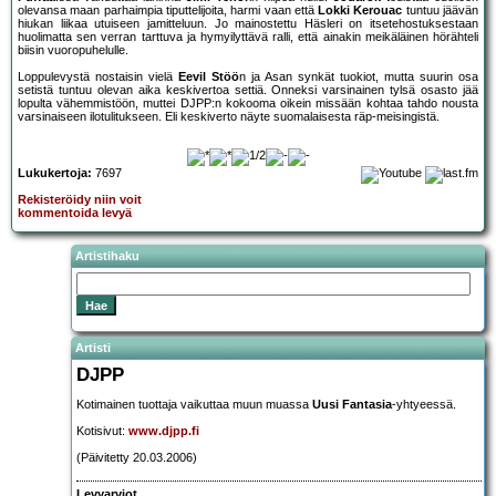
olevansa maan parhaimpia tiputtelijoita, harmi vaan että
Lokki Kerouac
tuntuu jäävän
hiukan liikaa utuiseen jamitteluun. Jo mainostettu Häsleri on itsetehostuksestaan
huolimatta sen verran tarttuva ja hymyilyttävä ralli, että ainakin meikäläinen hörähteli
biisin vuoropuhelulle.
Loppulevystä nostaisin vielä
Eevil Stöö
n ja Asan synkät tuokiot, mutta suurin osa
setistä tuntuu olevan aika keskivertoa settiä. Onneksi varsinainen tylsä osasto jää
lopulta vähemmistöön, muttei DJPP:n kokooma oikein missään kohtaa tahdo nousta
varsinaiseen ilotulitukseen. Eli keskiverto näyte suomalaisesta räp-meisingistä.
Lukukertoja:
7697
Rekisteröidy niin voit
kommentoida levyä
Artistihaku
Artisti
DJPP
Kotimainen tuottaja vaikuttaa muun muassa
Uusi Fantasia
-yhtyeessä.
Kotisivut:
www.djpp.fi
(Päivitetty 20.03.2006)
Levyarviot