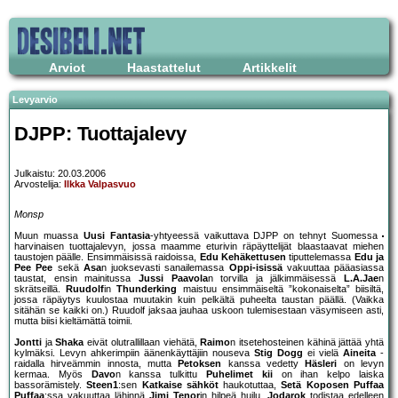
Arviot
Haastattelut
Artikkelit
Levyarvio
DJPP: Tuottajalevy
Julkaistu: 20.03.2006
Arvostelija:
Ilkka Valpasvuo
Monsp
Muun muassa
Uusi Fantasia
-yhtyeessä vaikuttava DJPP on tehnyt Suomessa
harvinaisen tuottajalevyn, jossa maamme eturivin räpäyttelijät blaastaavat miehen
taustojen päälle. Ensimmäisissä raidoissa,
Edu Kehäkettusen
tiputtelemassa
Edu ja
Pee Pee
sekä
Asa
n juoksevasti sanailemassa
Oppi-isissä
vakuuttaa pääasiassa
taustat, ensin mainitussa
Jussi Paavola
n torvilla ja jälkimmäisessä
L.A.Jae
n
skrätseillä.
Ruudolf
in
Thunderking
maistuu ensimmäiseltä ”kokonaiselta” biisiltä,
jossa räpäytys kuulostaa muutakin kuin pelkältä puheelta taustan päällä. (Vaikka
sitähän se kaikki on.) Ruudolf jaksaa jauhaa uskoon tulemisestaan väsymiseen asti,
mutta biisi kieltämättä toimii.
Jontti
ja
Shaka
eivät olutrallillaan viehätä,
Raimo
n itsetehosteinen kähinä jättää yhtä
kylmäksi. Levyn ahkerimpiin äänenkäyttäjiin nouseva
Stig Dogg
ei vielä
Aineita
-
raidalla hirveämmin innosta, mutta
Petoksen
kanssa vedetty
Häsleri
on levyn
kermaa. Myös
Davo
n kanssa tulkittu
Puhelimet kii
on ihan kelpo laiska
bassorämistely.
Steen1
:sen
Katkaise sähköt
haukotuttaa,
Setä Koposen
Puffaa
Puffaa
:ssa vakuuttaa lähinnä
Jimi Tenor
in hilpeä huilu.
Jodarok
todistaa edelleen