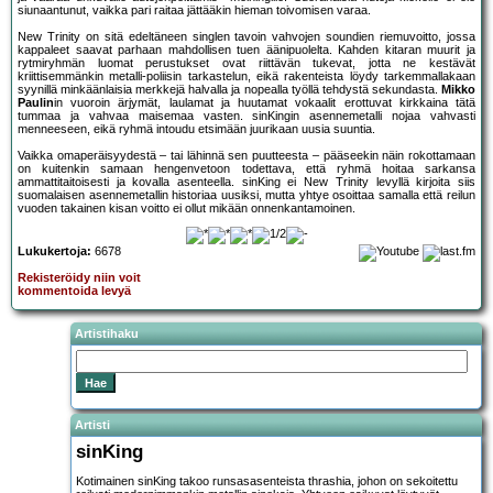
siunaantunut, vaikka pari raitaa jättääkin hieman toivomisen varaa.
New Trinity on sitä edeltäneen singlen tavoin vahvojen soundien riemuvoitto, jossa
kappaleet saavat parhaan mahdollisen tuen äänipuolelta. Kahden kitaran muurit ja
rytmiryhmän luomat perustukset ovat riittävän tukevat, jotta ne kestävät
kriittisemmänkin metalli-poliisin tarkastelun, eikä rakenteista löydy tarkemmallakaan
syynillä minkäänlaisia merkkejä halvalla ja nopealla työllä tehdystä sekundasta.
Mikko
Paulin
in vuoroin ärjymät, laulamat ja huutamat vokaalit erottuvat kirkkaina tätä
tummaa ja vahvaa maisemaa vasten. sinKingin asennemetalli nojaa vahvasti
menneeseen, eikä ryhmä intoudu etsimään juurikaan uusia suuntia.
Vaikka omaperäisyydestä – tai lähinnä sen puutteesta – pääseekin näin rokottamaan
on kuitenkin samaan hengenvetoon todettava, että ryhmä hoitaa sarkansa
ammattitaitoisesti ja kovalla asenteella. sinKing ei New Trinity levyllä kirjoita siis
suomalaisen asennemetallin historiaa uusiksi, mutta yhtye osoittaa samalla että reilun
vuoden takainen kisan voitto ei ollut mikään onnenkantamoinen.
Lukukertoja:
6678
Rekisteröidy niin voit
kommentoida levyä
Artistihaku
Artisti
sinKing
Kotimainen sinKing takoo runsasasenteista thrashia, johon on sekoitettu