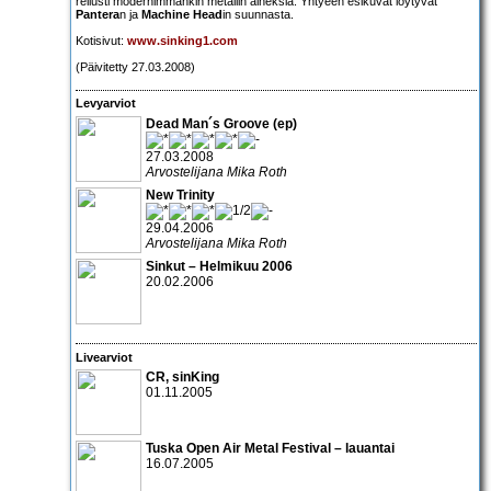
reilusti modernimmankin metallin aineksia. Yhtyeen esikuvat löytyvät
Pantera
n ja
Machine Head
in suunnasta.
Kotisivut:
www.sinking1.com
(Päivitetty 27.03.2008)
Levyarviot
Dead Man´s Groove (ep)
27.03.2008
Arvostelijana Mika Roth
New Trinity
29.04.2006
Arvostelijana Mika Roth
Sinkut – Helmikuu 2006
20.02.2006
Livearviot
CR, sinKing
01.11.2005
Tuska Open Air Metal Festival
– lauantai
16.07.2005