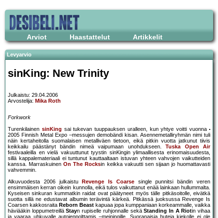
Arviot
Haastattelut
Artikkelit
Levyarvio
sinKing: New Trinity
Julkaistu: 29.04.2006
Arvostelija:
Mika Roth
Forkwork
Turenkilainen
sinKing
sai tukevan tuuppauksen uralleen, kun yhtye voitti vuonna
2005 Finnish Metal Expo –messujen demobändi kisan. Asennemetalliryhmän nimi tuli
näin kertaheitolla suomalaisen metalliväen tietoon, eikä pitkin vuotta jatkunut tiivis
keikkailu päästänyt bändin nimeä vaipumaan unohdukseen.
Tuska Open Air
festivaaleilla en vielä vakuuttunut tyystin sinKingin ylimaallisesta erinomaisuudesta,
sillä kappalemateriaali ei tuntunut kauttaaltaan istuvan yhteen vahvojen vaikutteiden
kanssa. Marraskuinen
On The Rocks
in keikka vakuutti sen sijaan jo huomattavasti
vahvemmin.
Alkuvuodesta 2006 julkaistu
Revenge Is Coarse
single punnitsi bändin veren
ensimmäisen kerran oikein kunnolla, eikä tulos vaikuttanut enää lainkaan hullummalta.
Kyseisen sinkuran kummatkin raidat ovat päätyneet myös tälle pitkäsoitolle, eivätkä
suotta sillä ne edustavat albumin terävintä kärkeä. Pitkässä juoksussa Revenge Is
Coarsen kakkosraita
Reborn Beast
kapuaa jopa kumppaniaan korkeammalle, vaikka
häviääkin loppumetreillä
Stay
n rupiselle ruhjonnalle sekä
Standing In A Riot
in vihaa
ja vaaraa uhkuvalle autojenpolttamis –meiningille. Suoranaisia huteja kiekolle ei ole