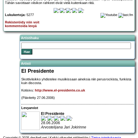
Tähän savottaan viisikon rahkeet eivät vielä kuitenkaan riitä.
Lukukertoja:
5277
Rekisteröidy niin voit
kommentoida levyä
Artistihaku
Artisti
El Presidente
Skottiviisikko yhdistelee musiikissaan aineksia niin perusrockista, funkista
kuin discosta.
Kotisivu:
http://www.el-presidente.co.uk
(Päivitetty 27.06.2006)
Levyarviot
El Presidente
28.06.2006
Arvostelijana Jari Jokirinne
Copyright © 2025 desibeli.net | Kaikki oikeudet pidätetään |
Tietoa toimituksesta