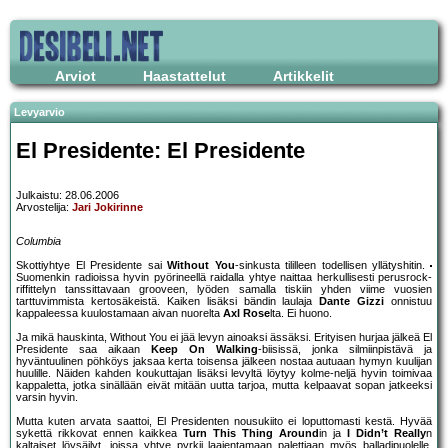
Arviot
Haastattelut
Artikkelit
Levyarvio
El Presidente: El Presidente
Julkaistu: 28.06.2006
Arvostelija:
Jari Jokirinne
Columbia
Skottiyhtye El Presidente sai
Without You
-sinkusta tililleen todellisen yllätyshitin.
Suomenkin radioissa hyvin pyörineellä raidalla yhtye naittaa herkullisesti perusrock-
riffittelyn tanssittavaan grooveen, lyöden samalla tiskiin yhden viime vuosien
tarttuvimmista kertosäkeistä. Kaiken lisäksi bändin laulaja
Dante Gizzi
onnistuu
kappaleessa kuulostamaan aivan nuorelta
Axl Rose
lta. Ei huono.
Ja mikä hauskinta, Without You ei jää levyn ainoaksi ässäksi. Erityisen hurjaa jälkeä El
Presidente saa aikaan
Keep On Walking
-biisissä, jonka silmiinpistävä ja
hyväntuulinen pöhköys jaksaa kerta toisensa jälkeen nostaa autuaan hymyn kuulijan
huulille. Näiden kahden koukuttajan lisäksi levyltä löytyy kolme-neljä hyvin toimivaa
kappaletta, jotka sinällään eivät mitään uutta tarjoa, mutta kelpaavat sopan jatkeeksi
varsin hyvin.
Mutta kuten arvata saattoi, El Presidenten nousukiito ei loputtomasti kestä. Hyvää
sykettä rikkovat ennen kaikkea
Turn This Thing Around
in ja
I Didn’t Really
n
kaltaiset löysäilyt, joissa yhtye pyrkii laajentamaan palettiaan myös balladipuolelle.