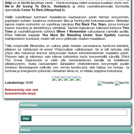
Alibi
on jo lähellä lipsahtaa sinne... Hardcorempaa mättö-osastoa kuullaan myös mm.
We´re All Going To Die
:lla,
Yemkela
:lla ja ehkä vauhdikkaimmalla hurmeella
operoidulla
Come To Rest (Hesychia)
:lla.
Välillä sukelletaan tummasti maalailevan kaahauksen pariin hieman kevyemmin,
popimpien kohtien tuodessa mukavasti tilaa ja herkkyyttä kokonaisuuteen. Melodian
tajusta mainio esimerkki on vaivihkaa raivokas
Put Back The Stars
, jossa korkean
kaaren kauneus ja äärettömyys viehättää. Samoin loppulevyn haikeasti keinuva
This
Time
ja vauhdikkaammin sykkivä
When I Remember
vakuuttavat samoilla aseilla.
Ehkä hitikkäin kappale
You Must Be Bleeding Under Your Eyelids
kaartaa
mahtipontisen komeasti, muttei silti sorru pelkkään stadion-maalailuun.
Tällä esityksellä Blindsidea on vaikea pitää minään varsinaisena hardcore-bändinä,
jollainen se nähtävästi oli ennen Yhdysvaltain valloitustaan. Se ei silti tarkoita, että
yhtye olisi hukannut itsensä siirtyessään hiukan kiireettömämmän maalailun pariin.
Yhtyeen taito ja näkemys vain tulevat todistettua myös kevyemmillä sävyillä. Ehkä
The Great Depression ei vielä yllä mestariteoksen tasoille tai todelliseen
yllättävyyteen, mutta raskaampien ääripäiden yhdisteleminen kevyempiin puoliin
onnistuu länsinaapurin nelikolta sen verran luontevasti, että hattua voi nostaa. Ja
tummaa ja energisesti sykkivää rokkiahan tämä on, ei mitään poppista keinutusta.
Lukukertoja:
5048
Rekisteröidy niin voit
kommentoida levyä
Artistihaku
Artisti