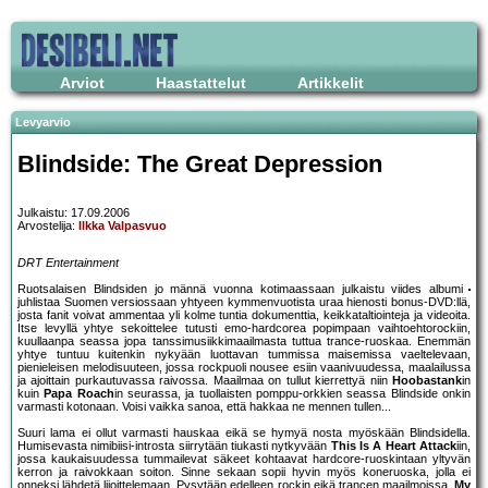
Arviot
Haastattelut
Artikkelit
Levyarvio
Blindside: The Great Depression
Julkaistu: 17.09.2006
Arvostelija:
Ilkka Valpasvuo
DRT Entertainment
Ruotsalaisen Blindsiden jo männä vuonna kotimaassaan julkaistu viides albumi
juhlistaa Suomen versiossaan yhtyeen kymmenvuotista uraa hienosti bonus-DVD:llä,
josta fanit voivat ammentaa yli kolme tuntia dokumenttia, keikkataltiointeja ja videoita.
Itse levyllä yhtye sekoittelee tutusti emo-hardcorea popimpaan vaihtoehtorockiin,
kuullaanpa seassa jopa tanssimusiikkimaailmasta tuttua trance-ruoskaa. Enemmän
yhtye tuntuu kuitenkin nykyään luottavan tummissa maisemissa vaeltelevaan,
pienieleisen melodisuuteen, jossa rockpuoli nousee esiin vaanivuudessa, maalailussa
ja ajoittain purkautuvassa raivossa. Maailmaa on tullut kierrettyä niin
Hoobastank
in
kuin
Papa Roach
in seurassa, ja tuollaisten pomppu-orkkien seassa Blindside onkin
varmasti kotonaan. Voisi vaikka sanoa, että hakkaa ne mennen tullen...
Suuri lama ei ollut varmasti hauskaa eikä se hymyä nosta myöskään Blindsidella.
Humisevasta nimibiisi-introsta siirrytään tiukasti nytkyvään
This Is A Heart Attack
iin,
jossa kaukaisuudessa tummailevat säkeet kohtaavat hardcore-ruoskintaan yltyvän
kerron ja raivokkaan soiton. Sinne sekaan sopii hyvin myös koneruoska, jolla ei
onneksi lähdetä liioittelemaan. Pysytään edelleen rockin eikä trancen maailmoissa.
My