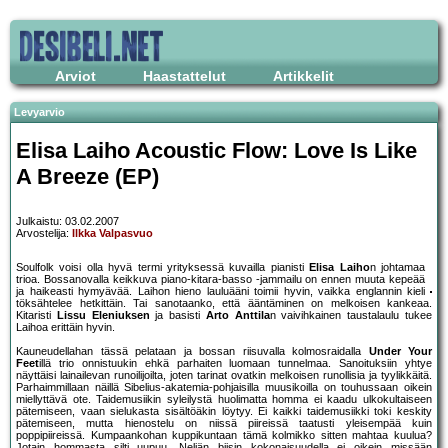
Arviot
Haastattelut
Artikkelit
Levyarvio
Elisa Laiho Acoustic Flow: Love Is Like
A Breeze (EP)
Julkaistu: 03.02.2007
Arvostelija:
Ilkka Valpasvuo
Soulfolk voisi olla hyvä termi yrityksessä kuvailla pianisti
Elisa Laiho
n johtamaa
trioa. Bossanovalla keikkuva piano-kitara-basso -jammailu on ennen muuta kepeää
ja haikeasti hymyävää. Laihon hieno lauluääni toimii hyvin, vaikka englannin kieli
töksähtelee hetkittäin. Tai sanotaanko, että ääntäminen on melkoisen kankeaa.
Kitaristi
Lissu Eleniuksen
ja basisti
Arto Anttila
n vaivihkainen taustalaulu tukee
Laihoa erittäin hyvin.
Kauneudellahan tässä pelataan ja bossan riisuvalla kolmosraidalla
Under Your
Feet
illä trio onnistuukin ehkä parhaiten luomaan tunnelmaa. Sanoituksiin yhtye
näyttäisi lainailevan runoilijoilta, joten tarinat ovatkin melkoisen runollisia ja tyylikkäitä.
Parhaimmillaan näillä Sibelius-akatemia-pohjaisilla muusikoilla on touhussaan oikein
miellyttävä ote. Taidemusiikin syleilystä huolimatta homma ei kaadu ulkokultaiseen
pätemiseen, vaan sielukasta sisältöäkin löytyy. Ei kaikki taidemusiikki toki keskity
pätemiseen, mutta hienostelu on niissä piireissä taatusti yleisempää kuin
poppipiireissä. Kumpaankohan kuppikuntaan tämä kolmikko sitten mahtaa kuulua?
Jotain hommasta silti uupuu. Neljän biisin kokonaisuudella ei oikein missään