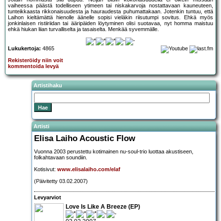
vaiheessa päästä todelliseen ytimeen tai niskakarvoja nostattavaan kauneuteen,
tunteikkaasta rikkonaisuudesta ja hauraudesta puhumattakaan. Jotenkin tuntuu, että
Laihon kieltämättä hienolle äänelle sopisi vieläkin riisutumpi sovitus. Ehkä myös
jonkinlaisen ristiiriidan tai ääripäiden löytyminen olisi suotavaa, nyt homma maistuu
ehkä hiukan liian turvalliselta ja tasaiselta. Menkää syvemmälle.
Lukukertoja:
4865
Rekisteröidy niin voit
kommentoida levyä
Artistihaku
Artisti
Elisa Laiho Acoustic Flow
Vuonna 2003 perustettu kotimainen nu-soul-trio luottaa akustiseen,
folkahtavaan soundiin.
Kotisivut:
www.elisalaiho.com/elaf
(Päivitetty 03.02.2007)
Levyarviot
Love Is Like A Breeze (EP)