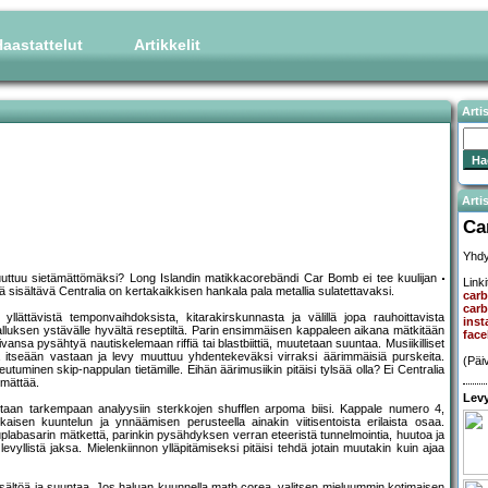
aastattelut
Artikkelit
Arti
Artis
Ca
Yhdy
uttuu sietämättömäksi? Long Islandin matikkacorebändi Car Bomb ei tee kuulijan
Linki
isältävä Centralia on kertakaikkisen hankala pala metallia sulatettavaksi.
car
car
llättävistä temponvaihdoksista, kitarakirskunnasta ja välillä jopa rauhoittavista
inst
valluksen ystävälle hyvältä reseptiltä. Parin ensimmäisen kappaleen aikana mätkitään
fac
ivansa pysähtyä nautiskelemaan riffiä tai blastbiittiä, muutetaan suuntaa. Musiikilliset
ä itseään vastaan ja levy muuttuu yhdentekeväksi virraksi äärimmäisiä purskeita.
(Päi
inen skip-nappulan tietämille. Eihän äärimusiikin pitäisi tylsää olla? Ei Centralia
 mättää.
Levy
litaan tarkempaan analyysiin sterkkojen shufflen arpoma biisi. Kappale numero 4,
kaisen kuuntelun ja ynnäämisen perusteella ainakin viitisentoista erilaista osaa.
plabasarin mätkettä, parinkin pysähdyksen verran eteeristä tunnelmointia, huutoa ja
levyllistä jaksa. Mielenkiinnon ylläpitämiseksi pitäisi tehdä jotain muutakin kuin ajaa
sältöä ja suuntaa. Jos haluan kuunnella math corea, valitsen mieluummin kotimaisen