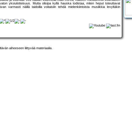
aton yksiulotteisuus. Mutta olisipa kyllä hauska todistaa, miten heput toteuttavat
an varmasti näillä taidoilla voitaisiin tehdä mielenkiintoista musiikkia levyltäkin
ltävän aiheeseen liittyvää materiaalia.