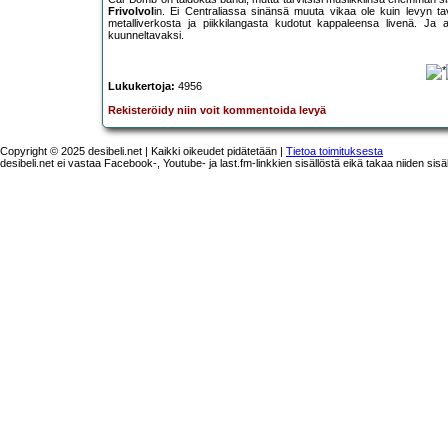
Frivolvol
in. Ei Centraliassa sinänsä muuta vikaa ole kuin levyn tav
metalliverkosta ja piikkilangasta kudotut kappaleensa livenä. Ja aiv
kuunneltavaksi.
Lukukertoja:
4956
Rekisteröidy niin voit kommentoida levyä
Copyright © 2025 desibeli.net | Kaikki oikeudet pidätetään |
Tietoa toimituksesta
desibeli.net ei vastaa Facebook-, Youtube- ja last.fm-linkkien sisällöstä eikä takaa niiden sisä