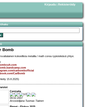
Kirjaudu
Rekisteröidy
|
stihaku
ti
r Bomb
svaltalainen kokeellista metallia / math corea rypisteleävä yhtye.
t:
bombcult.com
bomb.bandcamp.com
agram.com/carbombofficial
ebook.com/CarBomb
vitetty 15.8.2025)
arviot
Centralia
09.02.2007
Arvostelijana Tuomas Tiainen
Pienet - Elokuu 2025