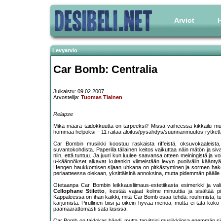
Arviot
H
Levyarvio
Car Bomb: Centralia
Julkaistu: 09.02.2007
Arvostelija:
Tuomas Tiainen
Relapse
Mikä määrä taidokkuutta on tarpeeksi? Missä vaiheessa kikkailu mu
hommaa helpoksi – 11 raitaa aloitus/pysähdys/suunnanmuutos-rytkettä s
Car Bombin musiikki koostuu raskaista riffeistä, oksuvokaaleista, y
suvantokohdista. Paperilla tällainen keitos vaikuttaa näin mätön ja si
niin, että tuntuu. Ja juuri kun luulee saavansa otteen meiningistä ja vo
u-käännökset alkavat kuitenkin viimeistään levyn puolivälin käänty
Hengen haukkomisen sijaan uhkana on pitkästyminen ja sormen hakeutum
periaatteessa olekaan, yksittäisinä annoksina, mutta pidemmän päälle
Otetaanpa Car Bombin leikkausliimaus-estetiikasta esimerkki ja va
Cellophane Stiletto
, kestää vajaat kolme minuuttia ja sisältää pi
Kappaleessa on ihan kaikki, mitä Car Bomb osaa tehdä: rouhimista, tu
karjumista. Pirullinen biisi ja oikein hyvää menoa, mutta ei tätä koko 
päämäärättömästi sata lasissa.
Car Bomb on taidokas bändi, mutta tarvitsisi musiikkiinsa enemmän si