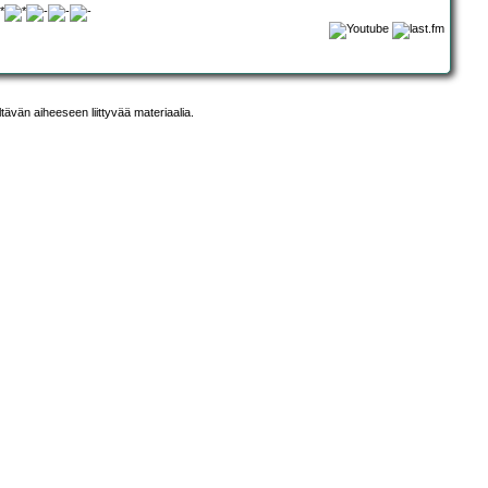
ltävän aiheeseen liittyvää materiaalia.