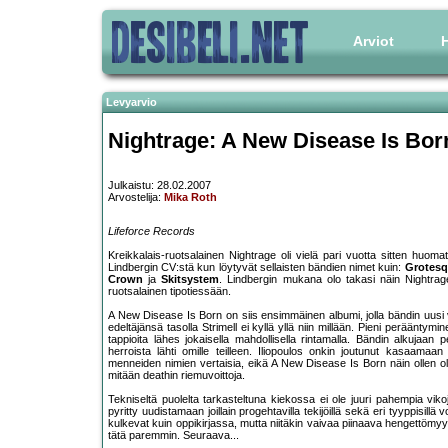
Arviot
H
Levyarvio
Nightrage: A New Disease Is Bor
Julkaistu: 28.02.2007
Arvostelija:
Mika Roth
Lifeforce Records
Kreikkalais-ruotsalainen Nightrage oli vielä pari vuotta sitten huo
Lindbergin CV:stä kun löytyvät sellaisten bändien nimet kuin:
Grotesq
Crown
ja
Skitsystem
. Lindbergin mukana olo takasi näin Nightra
ruotsalainen tipotiessään.
A New Disease Is Born on siis ensimmäinen albumi, jolla bändin uusi 
edeltäjänsä tasolla Strimell ei kyllä yllä niin millään. Pieni perääntymi
tappioita lähes jokaisella mahdollisella rintamalla. Bändin alkujaan 
herroista lähti omille teilleen. Iliopoulos onkin joutunut kasaam
menneiden nimien vertaisia, eikä A New Disease Is Born näin ollen o
mitään deathin riemuvoittoja.
Tekniseltä puolelta tarkasteltuna kiekossa ei ole juuri pahempia vik
pyritty uudistamaan joillain progehtavilla tekijöillä sekä eri tyyppisill
kulkevat kuin oppikirjassa, mutta niitäkin vaivaa piinaava hengettömyy
tätä paremmin. Seuraava...