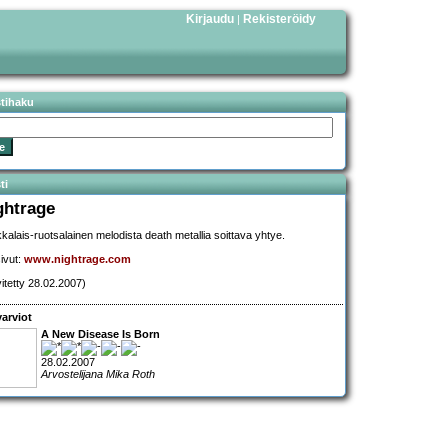
Kirjaudu
Rekisteröidy
|
stihaku
ti
ghtrage
kkalais-ruotsalainen melodista death metallia soittava yhtye.
sivut:
www.nightrage.com
vitetty 28.02.2007)
arviot
A New Disease Is Born
28.02.2007
Arvostelijana Mika Roth