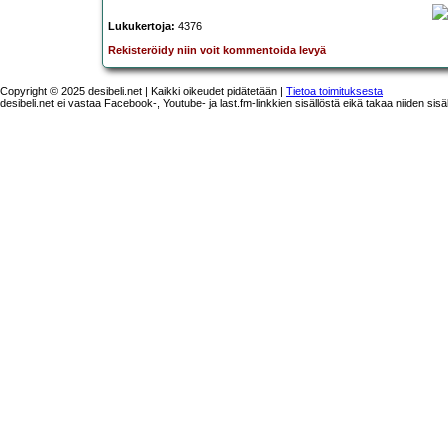
Lukukertoja:
4376
Rekisteröidy niin voit kommentoida levyä
Copyright © 2025 desibeli.net | Kaikki oikeudet pidätetään |
Tietoa toimituksesta
desibeli.net ei vastaa Facebook-, Youtube- ja last.fm-linkkien sisällöstä eikä takaa niiden sisä