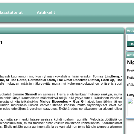
aastattelut
Artikkelit
Arti
n
Artis
Ni
Krei
mattavasti kuumempi nimi, kun ryhmän vokalistina hääri eräskin
Tomas Lindberg
.
Koti
ue, At The Gates, Ceremonial Oath, The Great Deceiver, Disfear, Lock Up, The
gelle mukavan määrän näkyvyyttä, mutta nyt kuherruskuukausi on ohitse ja suuri
(Päi
vokalisti
Jimmie Strimell
on äänessä. Herra ei ole lainkaan hullumpi rääkyjä, mutta
Levy
nen onkin lättyä kauttaaltaan määrittelevä tekijä, sillä yhtye tuntuu kärsineen vähäisiä
perustanut kitaristikaksikko
Marios Iliopoulos – Gus G
hajosi, kun jälkimmäinen
aan uuden materiaalin uusien vahvistustensa kanssa, mutta täydennykset eivät ole
le edes edeltäjiensä veroinen saavutus. Eivätkä edes ne aikaisemmat albumit olleet
oja, mutta sen henki haisee useissa kohdin pahoin ruumiille. Melodista dööttistä on
ä vokaaliosuuksilla, mutta tulokset eivät vaikuta kovinkaan rohkaisevilta. Kitaramelodiat
s. Ei siis mitään uutta auringon alla ja se vanhakin on tehty bändin toimesta aiemmin