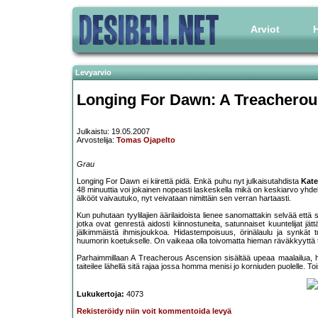
Arviot
H
Levyarvio
Longing For Dawn: A Treachero
Julkaistu: 19.05.2007
Arvostelija:
Tomas Ojapelto
Grau
Longing For Dawn ei kiirettä pidä. Enkä puhu nyt julkaisutahdista
Kat
48 minuuttia voi jokainen nopeasti laskeskella mikä on keskiarvo yhdel
älkööt vaivautuko, nyt veivataan nimittäin sen verran hartaasti.
Kun puhutaan tyylilajien äärilaidoista lienee sanomattakin selvää ett
jotka ovat genrestä aidosti kiinnostuneita, satunnaiset kuuntelijat jä
jälkimmäistä ihmisjoukkoa. Hidastempoisuus, örinälaulu ja synkät 
huumorin koetukselle. On vaikeaa olla toivomatta hieman räväkkyyttä t
Parhaimmillaan A Treacherous Ascension sisältää upeaa maalailua, h
taiteilee lähellä sitä rajaa jossa homma menisi jo korniuden puolelle. Tois
Lukukertoja:
4073
Rekisteröidy niin voit kommentoida levyä