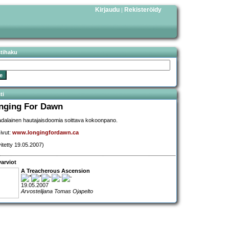
Kirjaudu
Rekisteröidy
|
stihaku
ti
nging For Dawn
dalainen hautajaisdoomia soittava kokoonpano.
sivut:
www.longingfordawn.ca
vitetty 19.05.2007)
arviot
A Treacherous Ascension
19.05.2007
Arvostelijana Tomas Ojapelto