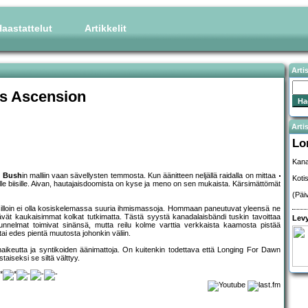
aastattelut
Artikkelit
Arti
us Ascension
Artis
Lo
Kana
e Bush
in malliin vaan sävellysten temmosta. Kun äänitteen neljällä raidalla on mittaa
Koti
le biisille. Aivan, hautajaisdoomista on kyse ja meno on sen mukaista. Kärsimättömät
(Päi
ä silloin ei olla kosiskelemassa suuria ihmismassoja. Hommaan paneutuvat yleensä ne
ttävät kaukaisimmat kolkat tutkimatta. Tästä syystä kanadalaisbändi tuskin tavoittaa
Levy
tunnelmat toimivat sinänsä, mutta reilu kolme varttia verkkaista kaamosta pistää
ai edes pientä muutosta johonkin väliin.
aikeutta ja syntikoiden äänimattoja. On kuitenkin todettava että Longing For Dawn
taiseksi se siltä välttyy.