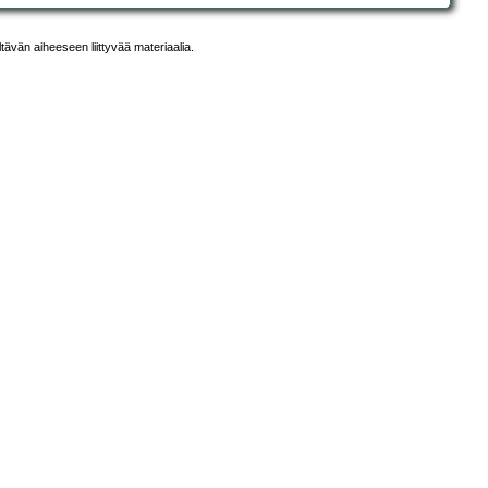
ltävän aiheeseen liittyvää materiaalia.