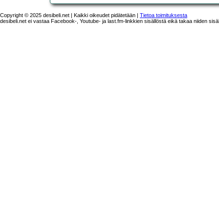
Copyright © 2025 desibeli.net | Kaikki oikeudet pidätetään |
Tietoa toimituksesta
desibeli.net ei vastaa Facebook-, Youtube- ja last.fm-linkkien sisällöstä eikä takaa niiden sisä