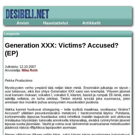
Arviot
Haastattelut
Artikkelit
Levyarvio
Generation XXX: Victims? Accused?
(EP)
Julkaistu: 12.10.2007
Arvostelija:
Mika Roth
Pekka Productions
Mystisyyden verho ympäröi tätä neljän biisin miniä. Ensinnäkin julkaisija on täysin
uusi tuttavuus, eikä itse yhtye Generation XXX sano sen enempää. Yhtyeen jäsenet
ovat kansien mukaan; vokalisti I, vokalisti II, kitaristi, basisti ja rumpali. Eli nimiä, edes
taiteilija sellaisia, on turha odottaa. Tiedon etsintä tyssää joka suunnassa, joten
annetaan itse musiikin puhua anonyymien muusikoiden puolesta.
Vaikka kannet huokuvat shoegazing – indie tyylistä maailmaa, osoittautuu Victims?
Accused? yllättäen pesunkestäväksi metalcore / hardcoremetal lätyksi. Puhdasta,
korkeammalta tippuvaa huutolaulua sekä rehellistä mataliin taajuuksiin asti ulottuvaa
örinälaulua höystetään tukevalla annoksella kitaravalleja, eivätkä rytmiryhmän jäsenet
lepuuta suotta jäseniään. Vauhti ja voima ovat tärkeimmät avainsananat melodisuuden
jäädessä näissä riffijuhlissa lapsipuolen asemaan.
Pienen yllätyksen jälkeen neljän biisin, sekä lyhyen intron muodostama kokonaisuus