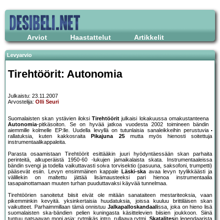
Arviot
Haastattelut
Artikkelit
Levyarvio
Tirehtöörit: Autonomia
Julkaistu: 23.11.2007
Arvostelija:
Olli Seuri
Suomalaisten skan ystävien iloksi
Tirehtöörit
julkaisi lokakuussa omakustanteena
Autonomia
-pitkäsoiton. Se on hyvää jatkoa vuodesta 2002 toimineen bändin
aiemmille kolmelle EP:lle. Uudella levyllä on tutunlaisia sanaleikkeihin perustuvia
rallatuksia, kuten kakkosraita
Pikajuna 25
mutta myös hienosti soitettuja
instrumentaalikappaleita.
Parasta osaamistaan Tirehtöörit esittääkin juuri hyödyntäessään skan parhaita
perinteitä, alkuperäistä 1950-60 -lukujen jamaikalaista skata. Instrumentaaleissa
bändin svengi ja todella vaikuttavasti soiva torvisektio (pasuuna, saksofoni, trumpetti)
pääsevät esiin. Levyn ensimmäinen kappale
Läski-ska
avaa levyn tyylikkäästi ja
välillekin on maltettu jättää lisämausteeksi pari hienoa instrumentaalia
tasapainottamaan muuten turhan puuduttavaksi käyvää tunnelmaa.
Tirehtöörien sanoitetut biisit eivät ole mitään sanataiteen mestariteoksia, vaan
pikemminkin kevyitä. yksinkertaisia huudatuksia, joissa kuuluu brittiläisen skan
vaikutteet. Parhaimmillaan tämä onnistuu
Jalkapalloskandaali
ssa, joka on hieno lisä
suomalaisten ska-bändien pelien kuningasta käsittelevien biisien joukkoon. Siinä
tuntuu natsaavan moni asia: rytmikäs intro, rullaava rytmi,
Skatalites
in legendaarista