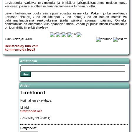
torvisaundia varioiva torvimelodia ja brittiläiset jalkapallokatsomot mieleen tuova
kertosäe, jossa ei nuottien mukaan laulamisesta turhaan huolita.
Levyn heikompaa puolta sen sijaan edustaa esimerkiksi
Pokeri
, jonka jankkaava
kertosäe ”Pokeri, / se on uhkapeli. / Iso seteli, / se on hetken meteli” voi
pahimmanlaatuisena renkutuksena jäädä päiviksi soimaan päähän. Onneksi
onnistumisia on enemmän kuin epäonnistumisia. Vähän yli puolituntinen kokonaisuus
on juuri riittävän pitkä ska-levy.
Lukukertoja:
4301
Rekisteröidy niin voit
kommentoida levyä
Artistihaku
Artisti
Tirehtöörit
Kotimainen ska-yhtye.
Linkki:
tirehtoorit.net
(Päivitetty 23.9.2011)
Levyarviot