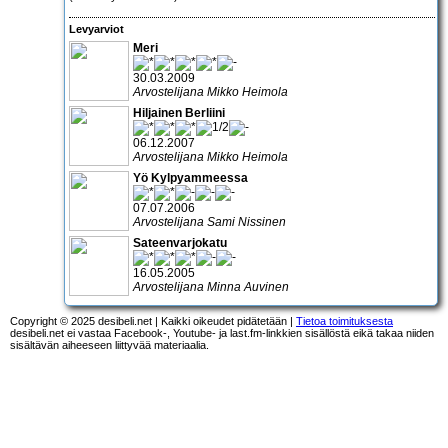
Levyarviot
Meri
30.03.2009
Arvostelijana Mikko Heimola
Hiljainen Berliini
06.12.2007
Arvostelijana Mikko Heimola
Yö Kylpyammeessa
07.07.2006
Arvostelijana Sami Nissinen
Sateenvarjokatu
16.05.2005
Arvostelijana Minna Auvinen
Copyright © 2025 desibeli.net | Kaikki oikeudet pidätetään |
Tietoa toimituksesta
desibeli.net ei vastaa Facebook-, Youtube- ja last.fm-linkkien sisällöstä eikä takaa niiden
sisältävän aiheeseen liittyvää materiaalia.