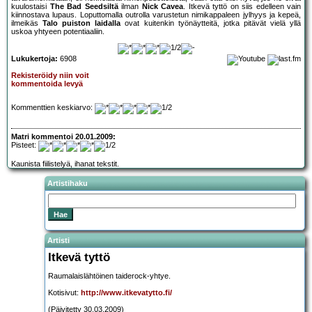
kuulostaisi
The Bad Seedsiltä
ilman
Nick Cavea
. Itkevä tyttö on siis edelleen vain
kiinnostava lupaus. Loputtomalla outrolla varustetun nimikappaleen jylhyys ja kepeä,
ilmeikäs
Talo puiston laidalla
ovat kuitenkin työnäytteitä, jotka pitävät vielä yllä
uskoa yhtyeen potentiaaliin.
Lukukertoja:
6908
Rekisteröidy niin voit
kommentoida levyä
Kommenttien keskiarvo:
Matri kommentoi 20.01.2009:
Pisteet:
Kaunista fiilistelyä, ihanat tekstit.
Artistihaku
Artisti
Itkevä tyttö
Raumalaislähtöinen taiderock-yhtye.
Kotisivut:
http://www.itkevatytto.fi/
(Päivitetty 30.03.2009)