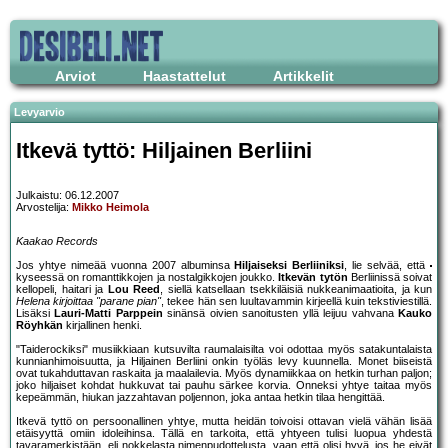
Arviot
Haastattelut
Artikkelit
Levyarvio
Itkevä tyttö: Hiljainen Berliini
Julkaistu: 06.12.2007
Arvostelija:
Mikko Heimola
Kaakao Records
Jos yhtye nimeää vuonna 2007 albuminsa
Hiljaiseksi Berliiniksi
, lie selvää, että
kyseessä on romanttikkojen ja nostalgikkojen joukko.
Itkevän tytön
Berliinissä soivat
kellopeli, haitari ja
Lou Reed
, siellä katsellaan tsekkiläisiä nukkeanimaatioita, ja kun
Helena kirjoittaa "parane pian"
, tekee hän sen luultavammin kirjeellä kuin tekstiviestillä.
Lisäksi
Lauri-Matti Parppein
sinänsä oivien sanoitusten yllä leijuu vahvana
Kauko
Röyhkän
kirjallinen henki.
"Taiderockiksi" musiikkiaan kutsuvilta raumalaisilta voi odottaa myös satakuntalaista
kunnianhimoisuutta, ja Hiljainen Berliini onkin työläs levy kuunnella. Monet biiseistä
ovat tukahduttavan raskaita ja maalailevia. Myös dynamiikkaa on hetkin turhan paljon;
joko hiljaiset kohdat hukkuvat tai pauhu särkee korvia. Onneksi yhtye taitaa myös
kepeämmän, hiukan jazzahtavan poljennon, joka antaa hetkin tilaa hengittää.
Itkevä tyttö on persoonallinen yhtye, mutta heidän toivoisi ottavan vielä vähän lisää
etäisyyttä omiin idoleihinsa. Tällä en tarkoita, että yhtyeen tulisi luopua yhdestä
tavaramerkistään, eli nokkelasta nimenpudottelusta, vaan että olisi hyvä, jos he eivät