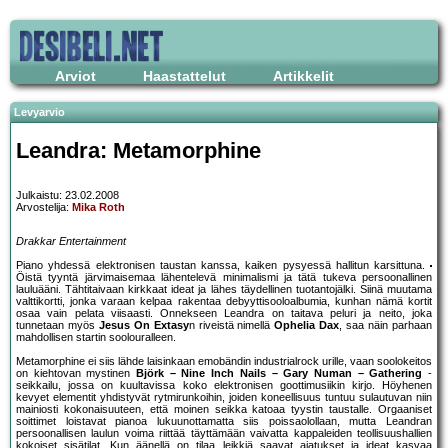
Arviot
Haastattelut
Artikkelit
Levyarvio
Leandra: Metamorphine
Julkaistu: 23.02.2008
Arvostelija:
Mika Roth
Drakkar Entertainment
Piano yhdessä elektronisen taustan kanssa, kaiken pysyessä hallitun karsittuna.
Öistä tyyntä järvimaisemaa lähentelevä minimalismi ja tätä tukeva persoonallinen
lauluääni. Tähtitaivaan kirkkaat ideat ja lähes täydellinen tuotantojälki. Siinä muutama
valttikortti, jonka varaan kelpaa rakentaa debyyttisooloalbumia, kunhan nämä kortit
osaa vain pelata viisaasti. Onnekseen Leandra on taitava peluri ja neito, joka
tunnetaan myös
Jesus On Extasy
n riveistä nimellä
Ophelia Dax
, saa näin parhaan
mahdollisen startin soolouralleen.
Metamorphine ei siis lähde laisinkaan emobändin industrialrock urille, vaan soolokeitos
on kiehtovan mystinen
Björk – Nine Inch Nails – Gary Numan – Gathering
-
seikkailu, jossa on kuultavissa koko elektronisen goottimusiikin kirjo. Höyhenen
kevyet elementit yhdistyvät rytmirunkoihin, joiden koneellisuus tuntuu sulautuvan niin
mainiosti kokonaisuuteen, että moinen seikka katoaa tyystin taustalle. Orgaaniset
soittimet loistavat pianoa lukuunottamatta siis poissaolollaan, mutta Leandran
persoonallisen laulun voima riittää täyttämään vaivatta kappaleiden teollisuushallien
kokoiset sisätilat. Kun äänellä on tilaa leikkiä saavat ajatukset ja ideat kasvaa