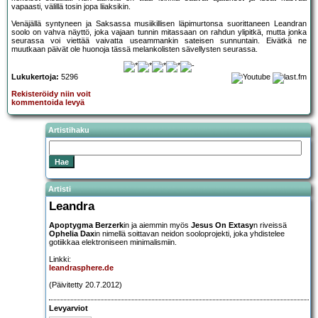
vapaasti, välillä tosin jopa liiaksikin.
Venäjällä syntyneen ja Saksassa musiikillisen läpimurtonsa suorittaneen Leandran
soolo on vahva näyttö, joka vajaan tunnin mitassaan on rahdun ylipitkä, mutta jonka
seurassa voi viettää vaivatta useammankin sateisen sunnuntain. Eivätkä ne
muutkaan päivät ole huonoja tässä melankolisten sävellysten seurassa.
Lukukertoja:
5296
Rekisteröidy niin voit
kommentoida levyä
Artistihaku
Artisti
Leandra
Apoptygma Berzerk
in ja aiemmin myös
Jesus On Extasy
n riveissä
Ophelia Dax
in nimellä soittavan neidon sooloprojekti, joka yhdistelee
gotiikkaa elektroniseen minimalismiin.
Linkki:
leandrasphere.de
(Päivitetty 20.7.2012)
Levyarviot