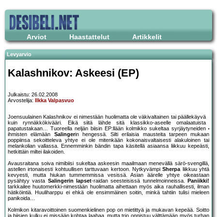
Arviot
Haastattelut
Artikkelit
Levyarvio
Kalashnikov: Askeesi (EP)
Julkaistu: 26.02.2008
Arvostelija:
Ilkka Valpasvuo
Joensuulainen Kalashnikov ei nimestään huolimatta ole väkivaltainen tai päällekäyvä
kuin rynnäkkökivääri. Eikä siitä lähde sitä klassikko-aseelle omalaatuista
papatustakaan… Tuoreella neljän biisin EP:llään kolmikko sukeltaa syrjäytyneiden
ihmisten elämään
Salinger
in hengessä. Silti erilaisia mausteita tarpeen mukaan
poppiinsa sekoitteleva yhtye ei ole mitenkään kokonaisvaltaisesti alakuloinen tai
melankolian vallassa. Ennemminkin bändin tapa käsitellä asiaansa liikkuu kepeästi,
hetkittäin miltei ilakoiden.
Avausraitana soiva nimibiisi sukeltaa askeesin maailmaan menevällä särö-svengillä,
astellen irtonaisesti kohtuullisen tarttuvaan kertoon. Nytkyvämpi
Sherpa
liikkuu yhtä
kevyesti, mutta hiukan tummemmissa vesissä. Asian äärelle yhtye oikeastaan
pysähtyy vasta
Salingerin lapset
-raidan seesteisissä tunnelmoinneissa.
Paniikki!
tarkkailee huutomerkki-nimestään huolimatta aihettaan myös aika rauhallisesti, ilman
hätiköintiä. Huuliharppu ei ehkä ole ensimmäinen soitin, minkä tahtiin tulisi mieleen
panikoida…
Kolmikon kitaravoittoinen suomenkielinen pop on mietittyä ja mukavan kepeää. Soitto
ja biisien kulku ei missään kohtaa laahaa, mutta trio onnistuu välttämään myös turhan