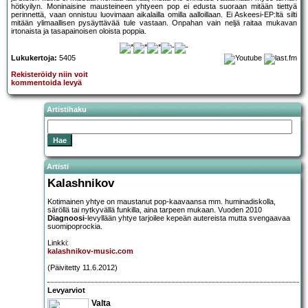
hötkyilyn. Moninaisine mausteineen yhtyeen pop ei edusta suoraan mitään tiettyä
perinnettä, vaan onnistuu luovimaan aikalailla omilla aalloillaan. Ei Askeesi-EP:ltä silti
mitään ylimaallisen pysäyttävää tule vastaan. Onpahan vain neljä raitaa mukavan
irtonaista ja tasapainoisen oloista poppia.
Lukukertoja:
5405
Rekisteröidy niin voit
kommentoida levyä
Artistihaku
Artisti
Kalashnikov
Kotimainen yhtye on maustanut pop-kaavaansa mm. huminadiskolla,
säröllä tai nytkyvällä funkilla, aina tarpeen mukaan. Vuoden 2010
Diagnoosi
-levyllään yhtye tarjoilee kepeän autereista mutta svengaavaa
suomipoprockia.
Linkki:
kalashnikov-music.com
(Päivitetty 11.6.2012)
Levyarviot
Valta