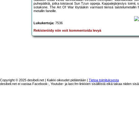
puhepätkiä, jotka toistavat Sun Tzun oppeja. Kappalejärjestys toimii, 
sotakone. The Art Of War löytääkin varmasti tiensä taistelumetallin fa
metallin faneille.
Lukukertoja:
7536
Rekisteröidy niin voit kommentoida levyä
Copyright © 2025 desibeli.net | Kaikki oikeudet pidätetään |
Tietoa toimituksesta
desibeli.net ei vastaa Facebook-, Youtube- ja last.fm-linkkien sisällöstä eikä takaa niiden sisä