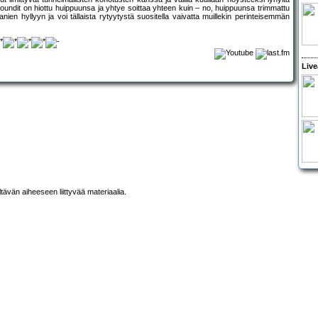
soundit on hiottu huippuunsa ja yhtye soittaa yhteen kuin – no, huippuunsa trimmattu
nien hyllyyn ja voi tällaista rytyytystä suositella vaivatta muillekin perinteisemmän
Live
ltävän aiheeseen liittyvää materiaalia.