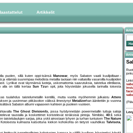
aastattelut
Artikkelit
Arti
Artis
Sa
Ruot
jonk
olla puolen, sillä kuten oppi-isänsä
Manowar
, myös Sabaton vaatii kuulijoiltaan
 ja elämää suurempaa melodista metallia taotaan niin valtaisilla vasaroilla kuulijoiden
Linki
sti. Lyriikat ovat täynnänsä luoteja, uskomattomia saavutuksia, taistelua elintilasta,
saba
n alla on tällä kertaa
Sun Tzu
n opit, joita höystetään jokusella tarinalla toisesta
inst
fac
sab
as tuulahdus taistelumetallin kentillä, mutta vuotta myöhemmin julkaistu
Attero
uksen ja uusimman pitkäsoiton välissä ilmestynyt
Metalizer
han äänitettiin jo vuonna
(Päi
sisältävä Sabaton albumi vajaaseen kahteen ja puoleen vuoteen.
ahtavalla
The Ghost Division
illa, jossa hyödynnetään powermetallin tuttuja saloja
Levy
televat taustalla ja koskettimet koristelevat teräksisiä pintoja. Nimibiisi,
40:1
sekä
en taistelulaulujen sarjaa, joka yskii ainostaan lyhyen ja turhan tuntuisen
The Nature
. Kotoisesta kulmasta katsottuna kiekon kohokohta on tietysti vauhdikas
Talvisota
,
t limittyvät tunnelmallisten kohotusten kanssa ja välillä kuullaan höysteeksi lyhyitä