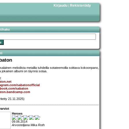
Kirjaudu
Rekisteröidy
|
stihaku
ti
baton
salainen melodista metallia tuhdeilla sotateemoilla soittava kokoonpano,
a jokainen albumi on täynnä sotaa.
t:
ton.net
agram.com/sabatonofficial
ebook.com/sabaton
aton.bandcamp.com
vitetty 21.11.2025)
arviot
Heroes
09.06.2014
Arvostelijana Mika Roth