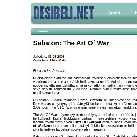
Arviot
H
Levyarvio
Sabaton: The Art Of War
Julkaistu: 03.06.2008
Arvostelija:
Mika Roth
Black Lodge Records
Ruotsalainen Sabaton on oikeastaan tavallisen arviointiasteikon tu
vankkumatonta uskoa sekä klisheille avointa mieltä. Melodista, eeppistä
nuppeihin, että raja uskottavan ja uskomattoman välillä häilyy toistuva
sekä tietysti sankarillista kuolemaa. Albumin nimen mukaisesti työ
maailmansodasta.
Muutaman vuoden takainen
Primo Victoria
oli ilmestyessään raik
Dominatus
ei pystynyt pitämään yllä korkeaa tasoa. Attero Dominat
2002, joten The Art Of War on ensimmäinen täysin tuoretta musiikkia 
The Art Of War käynnistyy komeasti lyhyen puheintron perään kaj
herkullisesti. Kitarat laukkaavat vinhaan, majesteetilliset kuorot kajah
hieman myöhemmin soiva
Cliffs Of Gallipoli
jatkavat lähes täydellist
of Warfare
n instrumentaalin sekä tylsähkön
Unbreakable
n kohdilla
joka lähentelee täydellisen power-rallin määritettä.
Sabaton osaa viedä tarinointiaan ovelasti eteenpäin. Vauhdikkaat siivu