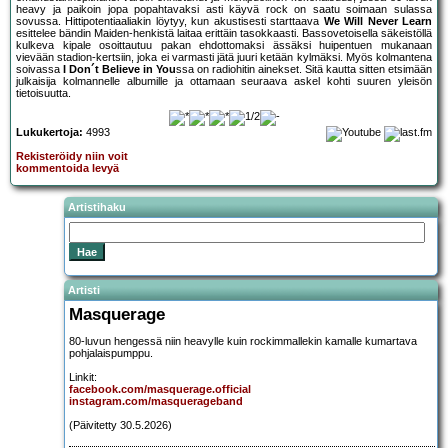
heavy ja paikoin jopa popahtavaksi asti käyvä rock on saatu soimaan sulassa
sovussa. Hittipotentiaaliakin löytyy, kun akustisesti starttaava
We Will Never Learn
esittelee bändin Maiden-henkistä laitaa erittäin tasokkaasti. Bassovetoisella säkeistöllä
kulkeva kipale osoittautuu pakan ehdottomaksi ässäksi huipentuen mukanaan
vievään stadion-kertsiin, joka ei varmasti jätä juuri ketään kylmäksi. Myös kolmantena
soivassa
I Don´t Believe in You
ssa on radiohitin ainekset. Sitä kautta sitten etsimään
julkaisija kolmannelle albumille ja ottamaan seuraava askel kohti suuren yleisön
tietoisuutta.
Lukukertoja:
4993
Rekisteröidy niin voit
kommentoida levyä
Artistihaku
Artisti
Masquerage
80-luvun hengessä niin heavylle kuin rockimmallekin kamalle kumartava
pohjalaispumppu.
Linkit:
facebook.com/masquerage.official
instagram.com/masquerageband
(Päivitetty 30.5.2026)