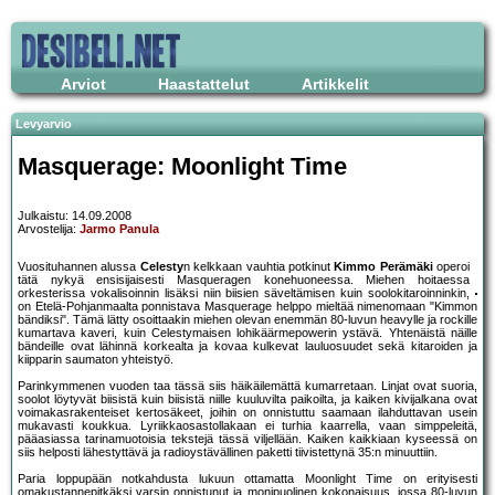
Arviot
Haastattelut
Artikkelit
Levyarvio
Masquerage: Moonlight Time
Julkaistu: 14.09.2008
Arvostelija:
Jarmo Panula
Vuosituhannen alussa
Celesty
n kelkkaan vauhtia potkinut
Kimmo Perämäki
operoi
tätä nykyä ensisijaisesti Masqueragen konehuoneessa. Miehen hoitaessa
orkesterissa vokalisoinnin lisäksi niin biisien säveltämisen kuin soolokitaroinninkin,
on Etelä-Pohjanmaalta ponnistava Masquerage helppo mieltää nimenomaan "Kimmon
bändiksi". Tämä lätty osoittaakin miehen olevan enemmän 80-luvun heavylle ja rockille
kumartava kaveri, kuin Celestymaisen lohikäärmepowerin ystävä. Yhtenäistä näille
bändeille ovat lähinnä korkealta ja kovaa kulkevat lauluosuudet sekä kitaroiden ja
kiipparin saumaton yhteistyö.
Parinkymmenen vuoden taa tässä siis häikäilemättä kumarretaan. Linjat ovat suoria,
soolot löytyvät biisistä kuin biisistä niille kuuluvilta paikoilta, ja kaiken kivijalkana ovat
voimakasrakenteiset kertosäkeet, joihin on onnistuttu saamaan ilahduttavan usein
mukavasti koukkua. Lyriikkaosastollakaan ei turhia kaarrella, vaan simppeleitä,
pääasiassa tarinamuotoisia tekstejä tässä viljellään. Kaiken kaikkiaan kyseessä on
siis helposti lähestyttävä ja radioystävällinen paketti tiivistettynä 35:n minuuttiin.
Paria loppupään notkahdusta lukuun ottamatta Moonlight Time on erityisesti
omakustannepitkäksi varsin onnistunut ja monipuolinen kokonaisuus, jossa 80-luvun