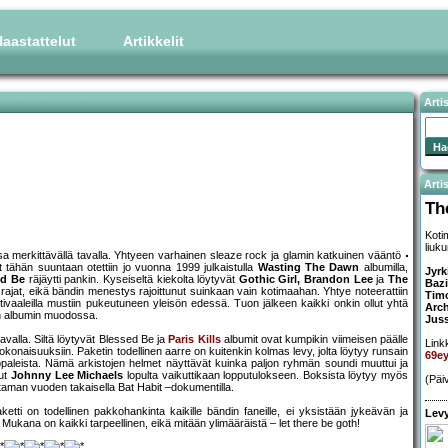
aastattelut
Artikkelit
Arti
Artis
Th
Koti
liuk
a merkittävällä tavalla. Yhtyeen varhainen sleaze rock ja glamin katkuinen vääntö
tähän suuntaan otettiin jo vuonna 1999 julkaistulla
Wasting The Dawn
albumilla,
Jyrk
ed Be
räjäytti pankin. Kyseiseltä kiekolta löytyvät
Gothic Girl, Brandon Lee
ja
The
Baz
t rajat, eikä bändin menestys rajoittunut suinkaan vain kotimaahan. Yhtye noteerattiin
Tim
ivaaleilla mustiin pukeutuneen yleisön edessä. Tuon jälkeen kaikki onkin ollut yhtä
Arch
en albumin muodossa.
Juss
alla. Siltä löytyvät Blessed Be ja
Paris Kills
albumit ovat kumpikin viimeisen päälle
Linkk
okonaisuuksiin. Paketin todellinen aarre on kuitenkin kolmas levy, jolta löytyy runsain
69e
ppaleista. Nämä arkistojen helmet näyttävät kuinka paljon ryhmän soundi muuttui ja
nut
Johnny Lee Michaels
lopulta vaikuttikaan lopputulokseen. Boksista löytyy myös
(Päi
taman vuoden takaisella Bat Habit –dokumentilla.
tti on todellinen pakkohankinta kaikille bändin faneille, ei yksistään jykeävän ja
Levy
kana on kaikki tarpeellinen, eikä mitään ylimääräistä – let there be goth!