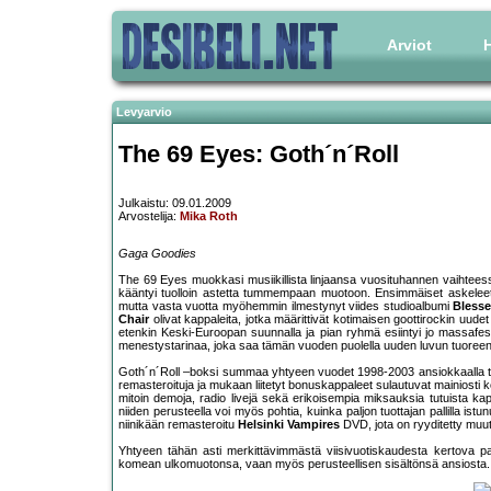
Arviot
H
Levyarvio
The 69 Eyes: Goth´n´Roll
Julkaistu: 09.01.2009
Arvostelija:
Mika Roth
Gaga Goodies
The 69 Eyes muokkasi musiikillista linjaansa vuosituhannen vaihteess
kääntyi tuolloin astetta tummempaan muotoon. Ensimmäiset askeleet 
mutta vasta vuotta myöhemmin ilmestynyt viides studioalbumi
Bless
Chair
olivat kappaleita, jotka määrittivät kotimaisen goottirockin uude
etenkin Keski-Euroopan suunnalla ja pian ryhmä esiintyi jo massafest
menestystarinaa, joka saa tämän vuoden puolella uuden luvun tuore
Goth´n´Roll –boksi summaa yhtyeen vuodet 1998-2003 ansiokkaalla tav
remasteroituja ja mukaan liitetyt bonuskappaleet sulautuvat mainiosti k
mitoin demoja, radio livejä sekä erikoisempia miksauksia tutuista ka
niiden perusteella voi myös pohtia, kuinka paljon tuottajan pallilla istu
niinikään remasteroitu
Helsinki Vampires
DVD, jota on ryyditetty muu
Yhtyeen tähän asti merkittävimmästä viisivuotiskaudesta kertova pake
komean ulkomuotonsa, vaan myös perusteellisen sisältönsä ansiosta. Mu