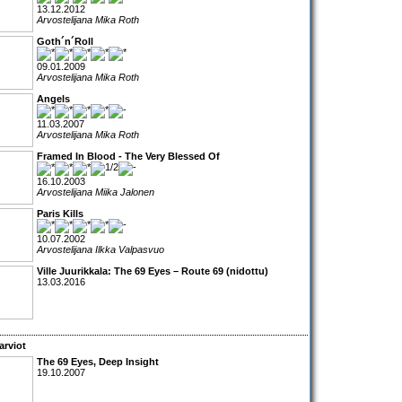
13.12.2012
Arvostelijana Mika Roth
Goth´n´Roll
09.01.2009
Arvostelijana Mika Roth
Angels
11.03.2007
Arvostelijana Mika Roth
Framed In Blood - The Very Blessed Of
16.10.2003
Arvostelijana Miika Jalonen
Paris Kills
10.07.2002
Arvostelijana Ilkka Valpasvuo
Ville Juurikkala: The 69 Eyes – Route 69 (nidottu)
13.03.2016
arviot
The 69 Eyes
,
Deep Insight
19.10.2007