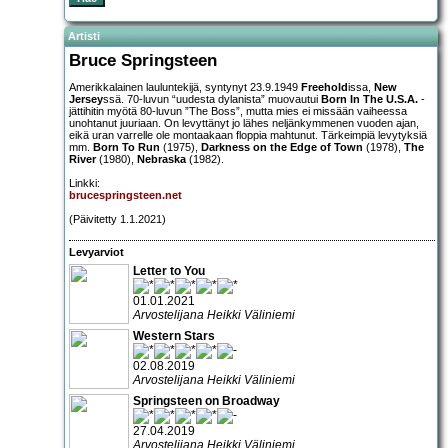
Artisti
Bruce Springsteen
Amerikkalainen lauluntekijä, syntynyt 23.9.1949
Freehold
issa,
New
Jersey
ssä. 70-luvun “uudesta dylanista” muovautui
Born In The U.S.A.
-
jättihitin myötä 80-luvun ”The Boss”, mutta mies ei missään vaiheessa
unohtanut juuriaan. On levyttänyt jo lähes neljänkymmenen vuoden ajan,
eikä uran varrelle ole montaakaan floppia mahtunut. Tärkeimpiä levytyksiä
mm.
Born To Run
(1975),
Darkness on the Edge of Town
(1978),
The
River
(1980),
Nebraska
(1982).
Linkki:
brucespringsteen.net
(Päivitetty 1.1.2021)
Levyarviot
Letter to You
01.01.2021
Arvostelijana Heikki Väliniemi
Western Stars
02.08.2019
Arvostelijana Heikki Väliniemi
Springsteen on Broadway
27.04.2019
Arvostelijana Heikki Väliniemi