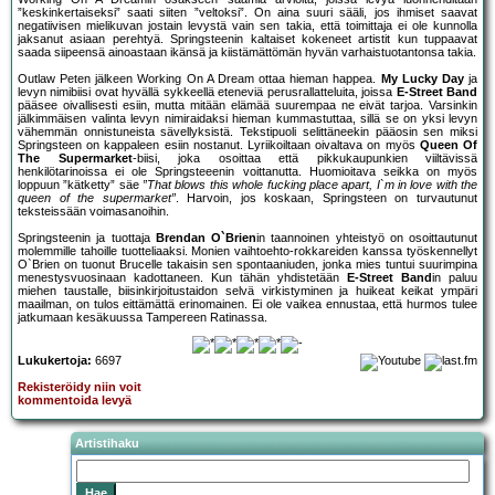
”keskinkertaiseksi” saati siiten ”veltoksi”. On aina suuri sääli, jos ihmiset saavat
negatiivisen mielikuvan jostain levystä vain sen takia, että toimittaja ei ole kunnolla
jaksanut asiaan perehtyä. Springsteenin kaltaiset kokeneet artistit kun tuppaavat
saada siipeensä ainoastaan ikänsä ja kiistämättömän hyvän varhaistuotantonsa takia.
Outlaw Peten jälkeen Working On A Dream ottaa hieman happea.
My Lucky Day
ja
levyn nimibiisi ovat hyvällä sykkeellä eteneviä perusrallatteluita, joissa
E-Street Band
pääsee oivallisesti esiin, mutta mitään elämää suurempaa ne eivät tarjoa. Varsinkin
jälkimmäisen valinta levyn nimiraidaksi hieman kummastuttaa, sillä se on yksi levyn
vähemmän onnistuneista sävellyksistä. Tekstipuoli selittäneekin pääosin sen miksi
Springsteen on kappaleen esiin nostanut. Lyriikoiltaan oivaltava on myös
Queen Of
The Supermarket
-biisi, joka osoittaa että pikkukaupunkien viiltävissä
henkilötarinoissa ei ole Springsteeenin voittanutta. Huomioitava seikka on myös
loppuun ”kätketty” säe
”That blows this whole fucking place apart, I`m in love with the
queen of the supermarket”
. Harvoin, jos koskaan, Springsteen on turvautunut
teksteissään voimasanoihin.
Springsteenin ja tuottaja
Brendan O`Brien
in taannoinen yhteistyö on osoittautunut
molemmille tahoille tuotteliaaksi. Monien vaihtoehto-rokkareiden kanssa työskennellyt
O`Brien on tuonut Brucelle takaisin sen spontaaniuden, jonka mies tuntui suurimpina
menestysvuosinaan kadottaneen. Kun tähän yhdistetään
E-Street Band
in paluu
miehen taustalle, biisinkirjoitustaidon selvä virkistyminen ja huikeat keikat ympäri
maailman, on tulos eittämättä erinomainen. Ei ole vaikea ennustaa, että hurmos tulee
jatkumaan kesäkuussa Tampereen Ratinassa.
Lukukertoja:
6697
Rekisteröidy niin voit
kommentoida levyä
Artistihaku