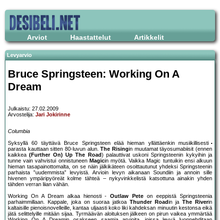
Arviot
Haastattelut
Artikkelit
Levyarvio
Bruce Springsteen: Working On A
Dream
Julkaistu: 27.02.2009
Arvostelija:
Jari Jokirinne
Columbia
Syksyllä 60 täyttävä Bruce Springsteen elää hieman yllättäenkin musiikillisesti
parasta kauttaan sitten 80-luvun alun.
The Rising
in muutamat täyosumabiisit (ennen
kaikkea
(Further On) Up The Road
) palauttivat uskoni Springsteenin kykyihin ja
tunne vain vahvistui onnistuneen
Magic
in myötä. Vaikka Magic tuntuikin ensi alkuun
hieman tasapainottomalta, on se näin jälkikäteen osoittautunut yhdeksi Springsteenin
parhaista ”uudemmista” levyistä. Arvioin levyn aikanaan Soundiin ja annoin sille
hivenen ympäripyöreät kolme tähteä – nykyvinkkelistä katsottuna ainakin yhden
tähden verran liian vähän.
Working On A Dream alkaa hienosti -
Outlaw Pete
on eeppistä Springsteenia
parhaimmillaan. Kappale, joka on suoraa jatkoa
Thunder Road
in ja
The River
in
kaltaisille pienoisnovelleille, kantaa uljaasti koko liki kahdeksan minuutin kestonsa eikä
jätä selittelyille mitään sijaa. Tyrmäävän aloituksen jälkeen on pirun vaikea ymmärtää
Working On A Dreamin osakseen saamia arvioita, joissa levyä luonnehditaan