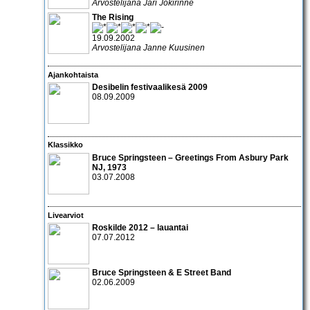
Arvostelijana Jari Jokirinne
The Rising
19.09.2002
Arvostelijana Janne Kuusinen
Ajankohtaista
Desibelin festivaalikesä 2009
08.09.2009
Klassikko
Bruce Springsteen – Greetings From Asbury Park
NJ
, 1973
03.07.2008
Livearviot
Roskilde 2012 – lauantai
07.07.2012
Bruce Springsteen & E Street Band
02.06.2009