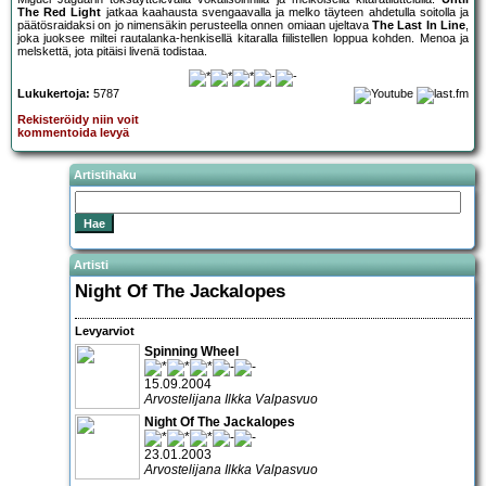
The Red Light
jatkaa kaahausta svengaavalla ja melko täyteen ahdetulla soitolla ja
päätösraidaksi on jo nimensäkin perusteella onnen omiaan ujeltava
The Last In Line
,
joka juoksee miltei rautalanka-henkisellä kitaralla fiilistellen loppua kohden. Menoa ja
melskettä, jota pitäisi livenä todistaa.
Lukukertoja:
5787
Rekisteröidy niin voit
kommentoida levyä
Artistihaku
Artisti
Night Of The Jackalopes
Levyarviot
Spinning Wheel
15.09.2004
Arvostelijana Ilkka Valpasvuo
Night Of The Jackalopes
23.01.2003
Arvostelijana Ilkka Valpasvuo