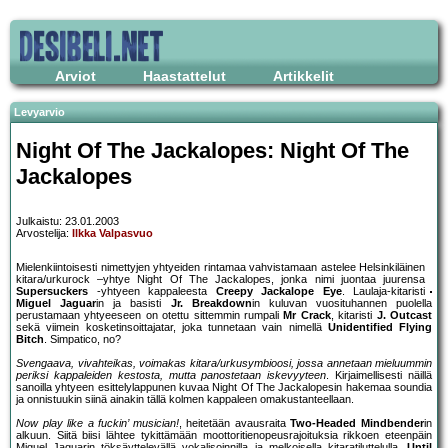
Arviot
Haastattelut
Artikkelit
Levyarvio
Night Of The Jackalopes: Night Of The
Jackalopes
Julkaistu: 23.01.2003
Arvostelija:
Ilkka Valpasvuo
Mielenkiintoisesti nimettyjen yhtyeiden rintamaa vahvistamaan astelee Helsinkiläinen
kitara/urkurock –yhtye Night Of The Jackalopes, jonka nimi juontaa juurensa
Supersuckers
-yhtyeen kappaleesta
Creepy Jackalope Eye
. Laulaja-kitaristi
Miguel Jaguar
in ja basisti
Jr. Breakdown
in kuluvan vuosituhannen puolella
perustamaan yhtyeeseen on otettu sittemmin rumpali
Mr Crack
, kitaristi
J. Outcast
sekä viimein kosketinsoittajatar, joka tunnetaan vain nimellä
Unidentified Flying
Bitch
. Simpatico, no?
Svengaava, vivahteikas, voimakas kitara/urkusymbioosi, jossa annetaan mieluummin
periksi kappaleiden kestosta, mutta panostetaan iskevyyteen
. Kirjaimellisesti näillä
sanoilla yhtyeen esittelylappunen kuvaa Night Of The Jackalopesin hakemaa soundia
ja onnistuukin siinä ainakin tällä kolmen kappaleen omakustanteellaan.
Now play like a fuckin’ musician!
, heitetään avausraita
Two-Headed Mindbender
in
alkuun. Siitä biisi lähtee tykittämään moottoritienopeusrajoituksia rikkoen eteenpäin
Miguel Jaguarin töksäyttelevällä vokalisoinnilla ja melkoisella kitaratiluttelulla.
Until