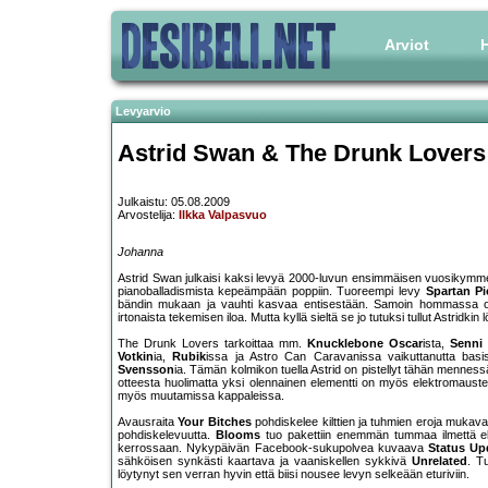
Arviot
H
Levyarvio
Astrid Swan & The Drunk Lovers
Julkaistu: 05.08.2009
Arvostelija:
Ilkka Valpasvuo
Johanna
Astrid Swan julkaisi kaksi levyä 2000-luvun ensimmäisen vuosikymmen
pianoballadismista kepeämpään poppiin. Tuoreempi levy
Spartan Pi
bändin mukaan ja vauhti kasvaa entisestään. Samoin hommassa on
irtonaista tekemisen iloa. Mutta kyllä sieltä se jo tutuksi tullut Astridkin l
The Drunk Lovers tarkoittaa mm.
Knucklebone Oscar
ista,
Senni
Votkin
ia,
Rubik
issa ja Astro Can Caravanissa vaikuttanutta basi
Svensson
ia. Tämän kolmikon tuella Astrid on pistellyt tähän mennes
otteesta huolimatta yksi olennainen elementti on myös elektromauste
myös muutamissa kappaleissa.
Avausraita
Your Bitches
pohdiskelee kilttien ja tuhmien eroja mukava
pohdiskelevuutta.
Blooms
tuo pakettiin enemmän tummaa ilmettä e
kerrossaan. Nykypäivän Facebook-sukupolvea kuvaava
Status Up
sähköisen synkästi kaartava ja vaaniskellen sykkivä
Unrelated
. T
löytynyt sen verran hyvin että biisi nousee levyn selkeään eturiviin.