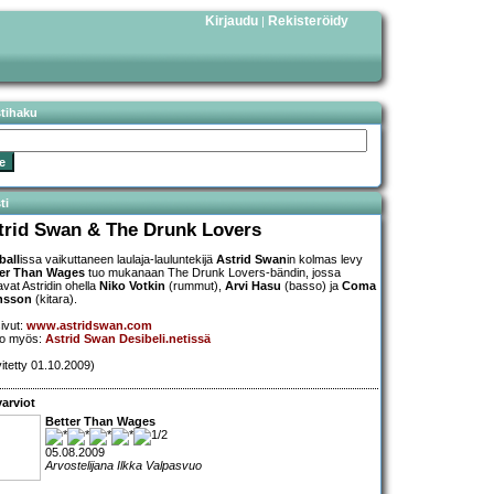
Kirjaudu
Rekisteröidy
|
stihaku
ti
trid Swan & The Drunk Lovers
ball
issa vaikuttaneen laulaja-lauluntekijä
Astrid Swan
in kolmas levy
ter Than Wages
tuo mukanaan The Drunk Lovers-bändin, jossa
avat Astridin ohella
Niko Votkin
(rummut),
Arvi Hasu
(basso) ja
Coma
nsson
(kitara).
sivut:
www.astridswan.com
so myös:
Astrid Swan Desibeli.netissä
vitetty 01.10.2009)
arviot
Better Than Wages
05.08.2009
Arvostelijana Ilkka Valpasvuo