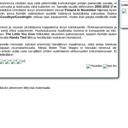
akannessa viedään asia vielä pidemmälle korkokengän pohjan painavalla sanalla, ei
Live
a suoruutta ja tiukkuutta siinä kuitenkin on. Samalla tavalla elektroinen
2000-2010 (I´m
n edeltävä Unrelated, levyn ensimmäinen slovari
Finland In November
hiljentää hyvin
n, jossa Astridin optimistisen puolelle kääntyvä laulutulkinta vakuuttaa. Sopiva
.
Goodbye/Goodnight
rokkaa taas kipakammin, muttei ihan pärjää edelliselle triolle
rtoon ja nousee yksittäisenä kappaleena levyn kärkikaartiin. Rokkaavammasta ja
toimii ehkä sulavimmin. Huohotuksesta huolimatta homma ei kompastele tai töki.
aan,
The Little You Give
hölkkäilee akustisen painostavasti, tarjoten Astridin laulun
ösraita
Hands Tied
liikkuu herättyään mukavan irtonaisesti.
lmannella mennään selvästi enemmän bändilevyn maailmassa, mikä antaa toimivaa
een tapaan osumatarkkuutta. Niinpä Better Than Wages ei missään nimessä ole
n artistin uralla vaan tuo jälleen yhden uudenlaisen ulottuvuuden kokonaiskuvaan. Ei
lisilläkin.
ltävän aiheeseen liittyvää materiaalia.