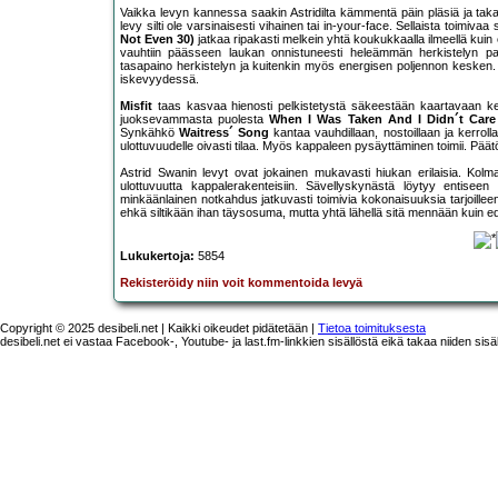
Vaikka levyn kannessa saakin Astridilta kämmentä päin pläsiä ja tak
levy silti ole varsinaisesti vihainen tai in-your-face. Sellaista toimiva
Not Even 30)
jatkaa ripakasti melkein yhtä koukukkaalla ilmeellä kui
vauhtiin päässeen laukan onnistuneesti heleämmän herkistelyn parii
tasapaino herkistelyn ja kuitenkin myös energisen poljennon kesken
iskevyydessä.
Misfit
taas kasvaa hienosti pelkistetystä säkeestään kaartavaan ke
juoksevammasta puolesta
When I Was Taken And I Didn´t Care
Synkähkö
Waitress´ Song
kantaa vauhdillaan, nostoillaan ja kerroll
ulottuvuudelle oivasti tilaa. Myös kappaleen pysäyttäminen toimii. Päät
Astrid Swanin levyt ovat jokainen mukavasti hiukan erilaisia. Ko
ulottuvuutta kappalerakenteisiin. Sävellyskynästä löytyy entis
minkäänlainen notkahdus jatkuvasti toimivia kokonaisuuksia tarjoillee
ehkä siltikään ihan täysosuma, mutta yhtä lähellä sitä mennään kuin edel
Lukukertoja:
5854
Rekisteröidy niin voit kommentoida levyä
Copyright © 2025 desibeli.net | Kaikki oikeudet pidätetään |
Tietoa toimituksesta
desibeli.net ei vastaa Facebook-, Youtube- ja last.fm-linkkien sisällöstä eikä takaa niiden sisä