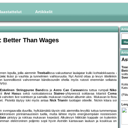
aastattelut
Artikkelit
Arti
: Better Than Wages
Artis
As
Tree
Bet
en lopulla, joilla aiemmin
Treeball
issa vakuuttanut laulajatar kulki kohtalokkaasta
soitt
cnic
lisäsi jo vauhtia ja tunnelmien vaihtuvuutta. Nyt Astrid ottaa jo levyn titteliinkin
Sve
 luonnollisesti vahvemman bändisoundin ohella myös rutosti enemmän sellaista
öytyy.
Koti
Kat
 Eskelinen Stringpuree Band
ista ja
Astro Can Caravan
ista tuttua rumpali
Niko
sti
Arvi Hasu
a sekä ruotsalaisessa
Staireo
-yhtyeessä soittavaa kitaristi
Coma
(Päi
sä vahviten live-sointisen ja samalla mukavan rouhean albumin ulos. Mukavan lo-fista
et. Pisteitä täytyy toki myös antaa
Nick Triani
in tuottajan otteelle. Nickin kitara soi
Levy
n svengaavalla duurilla, hylkäämättä täysin sitä aiemmilta levyiltä tuttua tummempaa
lektronisen pörinämausteen tuella, mutta lähtee myös energisempään nosteeseen
date
piristyy ja rokkaa mukavan kepeästi. Alkulevyn hitikkäin kappale on kuitenkin
umman elektroninen poljento sopii hyvin Astridin kantavaan lauluun ja koukkua on