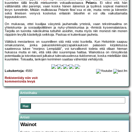
kuuntelee tällä levyllä mieluummin vokaalivastaava
Pelan
ia. Ei siksi että hän
välttämättä olisi parempi, vaan koska hänen äänensä ja tyylinsä sopivat mainiosti
levyn tunnelmiin. Mitään mullistavaa Pelanin flow´ssa ei ole, mutta rento ja kiireetön
sekä ilmeisen venyvä kosketus erilaisiin biiseihin ei voi olla vaikuttamatta
lopputulokseen.
On mukavaa, ettei kuulijaa väsytetä jauhamalla yrteistä, vaan tekstimaailma on
yhteiskunta- ja sosiaalipoliittinen ja nyky-yhteiskuntaa ja -ihmistä kyseenalaistava.
Tarjolla on tuoreita näkökulmia tuttuihin asioihin, mutta myös niin monesti niin monen
räppärin levyllä käsiteltyjä seikkoja. Paskaa ei kuitenkaan jauheta.
Välttävä mestariteos on suunnilleen sitä mitä voisi kuvitella. Kun Helsinkiin saapuu
omakustanne, jonka pakastekinkkupizzapakkauksen palaseen kirjoitetussa
saatteessa lukee ”morjess Lempäälä”, voi turvallisesti todeta että ollaan hieman
hukassa mutta ei niin, että siitä olisi suurempaa haittaa. Wainotissa on rönsyilevää
potentiaalia ja toivottavasti julkaisut tulevaisuudessa tiukkenevat, koska mielellään tätä
kuuntelee. Toisaalta, lankojen keriminen saattaa vähentää viehätystä.
Lukukertoja:
4560
Rekisteröidy niin voit
kommentoida levyä
Artistihaku
Artisti
Wainot