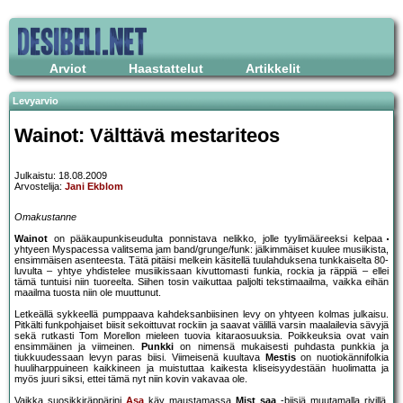
Arviot
Haastattelut
Artikkelit
Levyarvio
Wainot: Välttävä mestariteos
Julkaistu: 18.08.2009
Arvostelija:
Jani Ekblom
Omakustanne
Wainot
on pääkaupunkiseudulta ponnistava nelikko, jolle tyylimääreeksi kelpaa
yhtyeen Myspacessa valitsema jam band/grunge/funk: jälkimmäiset kuulee musiikista,
ensimmäisen asenteesta. Tätä pitäisi melkein käsitellä tuulahduksena tunkkaiselta 80-
luvulta – yhtye yhdistelee musiikissaan kivuttomasti funkia, rockia ja räppiä – ellei
tämä tuntuisi niin tuoreelta. Siihen tosin vaikuttaa paljolti tekstimaailma, vaikka eihän
maailma tuosta niin ole muuttunut.
Letkeällä sykkeellä pumppaava kahdeksanbiisinen levy on yhtyeen kolmas julkaisu.
Pitkälti funkpohjaiset biisit sekoittuvat rockiin ja saavat välillä varsin maalailevia sävyjä
sekä rutkasti Tom Morellon mieleen tuovia kitaraosuuksia. Poikkeuksia ovat vain
ensimmäinen ja viimeinen.
Punkki
on nimensä mukaisesti puhdasta punkkia ja
tiukkuudessaan levyn paras biisi. Viimeisenä kuultava
Mestis
on nuotiokännifolkia
huuliharppuineen kaikkineen ja muistuttaa kaikesta kliseisyydestään huolimatta ja
myös juuri siksi, ettei tämä nyt niin kovin vakavaa ole.
Vaikka suosikkiräppärini
Asa
käy maustamassa
Mist saa
-biisiä muutamalla rivillä,