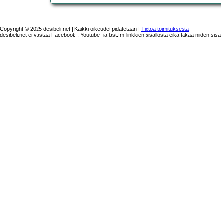
Copyright © 2025 desibeli.net | Kaikki oikeudet pidätetään |
Tietoa toimituksesta
desibeli.net ei vastaa Facebook-, Youtube- ja last.fm-linkkien sisällöstä eikä takaa niiden sisä