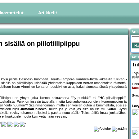
aastattelut
Artikkelit
Arti
 sisällä on piilotiilipiippu
Artis
Tii
Toij
pipi
löysi perille Desibelin huomaan. Toijala-Tampere-Ikaalinen-Kittilä -akselilta tulevan
isällä on piilotiilipiippu sisältää yhdentoista kappaleen verran omaehtoista räimettä,
Linkk
Edellisen listan viimeinen kohta on positiivinen asia, kaksi aiempaa tässä yhteydessä
face
(Päi
iilipiippu on yhtye, joka kertoo soittavansa "äy-punkkia" tai "HC-pilipalipoppia".
uskallista. Punk on jossain taustalla, mutta kotinauhoitussoundien, konerumpujen ja
en "outo huumori"? Sitä nimenomaan, mutta sen verran outoa ja kummallista, ettei se
Levy
ieleen hiipii
Jumalan ruoska
, mutta jos ja vain jos siitä on riisuttu KAIKKI
Jyrki
kulla, revitty tuhannen silpuksi ja paskannettu päälle. Tulos: ätlöä limaa, jonka lähes
ka ei houkuttele muuta kuin vetämään vessan.