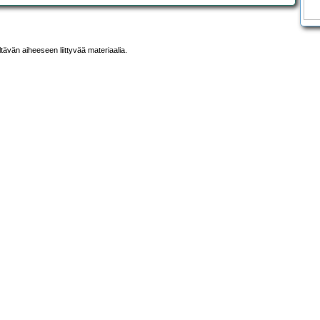
ltävän aiheeseen liittyvää materiaalia.