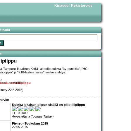
Kirjaudu
Rekisteröidy
|
stihaku
ti
lipiippu
ala-Tampere-Ikaalinen-Kittilä -akselilta tuleva "äy-punkkia", "HC-
palipoppia" ja "K18-lastenmusaa" soittava yhtye.
i:
book.com/tiilipiippu
vitetty 22.5.2015)
arviot
Kuinka jokaisen piipun sisällä on piilotiilipiippu
11.10.2009
Arvostelijana Tuomas Tiainen
Pienet - Toukokuu 2015
22.05.2015