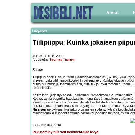
Arviot
H
Levyarvio
Tiilipiippu: Kuinka jokaisen piipun
Julkaistu: 11.10.2009
Arvostelija:
Tuomas Tiainen
Suomu
Tiilipiipun ensijulkaisun "pikkukakkospainoksesta" (37 kpl) yksi kopio 
yhtyeen paksuihin muovikoteloihin pakattu levy Kuinka jokaisen piipun s
outoa huumoria ja täsmälleen sitä, mitä tekijät ovat tahtoneet tehdä. 
eivät niinkään.
Käsitellään järjestyksessä, aloitetaan "omaehtoisesta räimeestä": T
Kuvaavaa, ja paperilla hauskaakin, mutta tässä tapauksessa lähinnä t
synatorvien sekamelska ei lämmitä lähdökohdista huolimatta. Entä sitt
herätä muita tuntemuksia kuin ärtymystä. Jostain kumman syystä m
Nissisen
nerokkuus, korvattu orgaaninen soitanto tylsällä kotistudiokat
muodottomiksi sulaneet sattumat viittaavat johonkin hyvään, mutta jo
Lukukertoja:
4298
Rekisteröidy niin voit kommentoida levyä