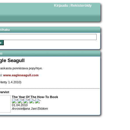
Kirjaudu
Rekisteröidy
|
stihaku
ti
gle Seagull
askasta ponnistava popyhtye.
ki:
www.eagleseagull.com
vitetty 1.4.2010)
arviot
The Year Of The How-To Book
01.04.2010
Arvostelijana Jani Ekblom