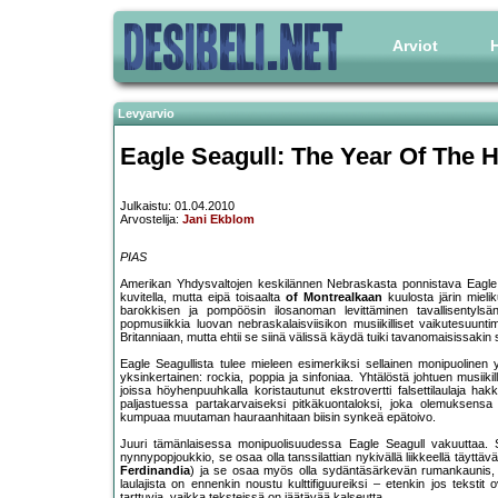
Arviot
H
Levyarvio
Eagle Seagull: The Year Of The
Julkaistu: 01.04.2010
Arvostelija:
Jani Ekblom
PIAS
Amerikan Yhdysvaltojen keskilännen Nebraskasta ponnistava Eagle Se
kuvitella, mutta eipä toisaalta
of Montrealkaan
kuulosta järin mieli
barokkisen ja pompöösin ilosanoman levittäminen tavallisentylsän
popmusiikkia luovan nebraskalaisviisikon musiikilliset vaikutesuunti
Britanniaan, mutta ehtii se siinä välissä käydä tuiki tavanomaisissakin
Eagle Seagullista tulee mieleen esimerkiksi sellainen monipuolinen
yksinkertainen: rockia, poppia ja sinfoniaa. Yhtälöstä johtuen musiikill
joissa höyhenpuuhkalla koristautunut ekstrovertti falsettilaulaja hak
paljastuessa partakarvaiseksi pitkäkuontaloksi, joka olemuksensa
kumpuaa muutaman hauraanhitaan biisin synkeä epätoivo.
Juuri tämänlaisessa monipuolisuudessa Eagle Seagull vakuuttaa. S
nynnypopjoukkio, se osaa olla tanssilattian nykivällä liikkeellä täyttä
Ferdinandia
) ja se osaa myös olla sydäntäsärkevän rumankaunis, jo
laulajista on ennenkin noustu kulttifiguureiksi – etenkin jos teksti
tarttuvia, vaikka teksteissä on jäätävää kalseutta.