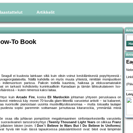
aastattelut
Artikkelit
Arti
 How-To Book
Artis
Ea
Nebr
agull ei kuulosta lainkaan siltä kuin olisin voinut keskiläntisestä popyhtyeestä
Link
kuvageorgialaiselta. Näillä kahdella on myös muuta yhteistä, nimittäin monipuolisen
 indienuorison parissa. Paikoin todella kaunista, haikeaa ja elokuvamaistakin
(Päi
mat on tarkasti kohdistettu kuninkaallisiin Kanadaan ja tämän lähisukulaiseen Iso-
 sfääreissä – kuten nimensä kaksi laitaa.
Levy
 yhtye kuin
Arcade Fire
, koska
Eli Mardockin
johtaman yhtyeen peruskaava on
isesti mielessä käy monet 70-luvulla glam-liitteellä varustetut artistit – tai kabareet,
kaa nuorisolle pianostaan uusinta muotivillitysilosanomaa – mutta toisaalta laulajan
 puolesta sopisi paremmin soittamaan jurnuttavaa kitararockia, ymmärtää mistä
e osaa olla juhlavan pompöösin megalomaaninen sinfoniaorkesterilla varustettu
vä suoraviivainen tanssirockyhtye (
Twenty Thousand Light Years
on silkkaa
Franz
llaisten biisien (esim.
I Don´t Believe In Wars But I Do Believe In Uniforms
)
t ovat hyviä niin kuin tässä tapauksessa pääsääntöisesti ovat: biisit ovat lämpimän