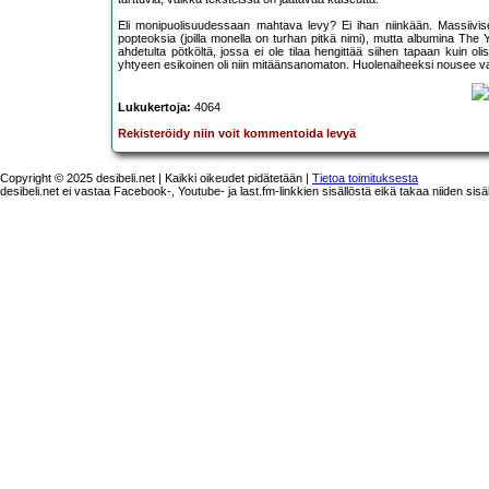
Eli monipuolisuudessaan mahtava levy? Ei ihan niinkään. Massiivis
popteoksia (joilla monella on turhan pitkä nimi), mutta albumina The
ahdetulta pötköltä, jossa ei ole tilaa hengittää siihen tapaan kuin 
yhtyeen esikoinen oli niin mitäänsanomaton. Huolenaiheeksi nousee vai
Lukukertoja:
4064
Rekisteröidy niin voit kommentoida levyä
Copyright © 2025 desibeli.net | Kaikki oikeudet pidätetään |
Tietoa toimituksesta
desibeli.net ei vastaa Facebook-, Youtube- ja last.fm-linkkien sisällöstä eikä takaa niiden sisä