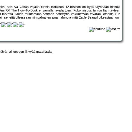
eksi paisuva vähän vajaan tunnin mittainen 12-biisinen on kyllä täynnään hienoja
 Year Of The How-To-Book ei samalla tavalla toimi. Kokonaisuus tuntuu liian täyteen
olisi tarvetta. Mutta muutamaan pätkään pätkittynä vakuuttavaa tavaraa, etenkin kun
n se, että olleessaan niin paljoa, en aina hahmota mitä Eagle Seagull oikeastaan on.
ltävän aiheeseen liittyvää materiaalia.