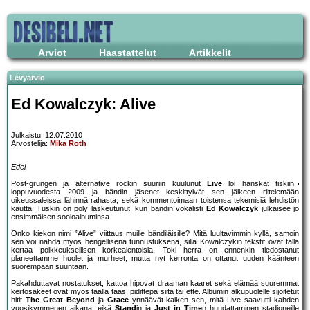
Arviot
Haastattelut
Artikkelit
Levyarvio
Ed Kowalczyk: Alive
Julkaistu: 12.07.2010
Arvostelija:
Mika Roth
Edel
Post-grungen ja alternative rockin suuriin kuulunut
Live
löi hanskat tiskiin
loppuvuodesta 2009 ja bändin jäsenet keskittyivät sen jälkeen riitelemään
oikeussaleissa lähinnä rahasta, sekä kommentoimaan toistensa tekemisiä lehdistön
kautta. Tuskin on pöly laskeutunut, kun bändin vokalisti
Ed Kowalczyk
julkaisee jo
ensimmäisen sooloalbuminsa.
Onko kiekon nimi ”Alive” viittaus muille bändiläisille? Mitä luultavimmin kyllä, samoin
sen voi nähdä myös hengellisenä tunnustuksena, sillä Kowalczykin tekstit ovat tällä
kertaa poikkeuksellisen korkealentoisia. Toki herra on ennenkin tiedostanut
planeettamme huolet ja murheet, mutta nyt kerronta on ottanut uuden käänteen
suorempaan suuntaan.
Pakahduttavat nostatukset, kattoa hipovat draaman kaaret sekä elämää suuremmat
kertosäkeet ovat myös täällä taas, pidittepä siitä tai ette. Albumin alkupuolelle sijoitetut
hitit
The Great Beyond
ja
Grace
ynnäävät kaiken sen, mitä Live saavutti kahden
vuosikymmenen aikana, eikä
Stand
in ja
Just in Time
n huudattaminen stadioneille