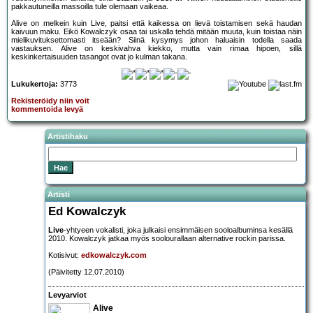
pakkautuneilla massoilla tule olemaan vaikeaa.
Alive on melkein kuin Live, paitsi että kaikessa on lievä toistamisen sekä haudan
kaivuun maku. Eikö Kowalczyk osaa tai uskalla tehdä mitään muuta, kuin toistaa näin
mielikuvituksettomasti itseään? Siinä kysymys johon haluaisin todella saada
vastauksen. Alive on keskivahva kiekko, mutta vain rimaa hipoen, sillä
keskinkertaisuuden tasangot ovat jo kulman takana.
Lukukertoja:
3773
Rekisteröidy niin voit
kommentoida levyä
Artistihaku
Artisti
Ed Kowalczyk
Live
-yhtyeen vokalisti, joka julkaisi ensimmäisen sooloalbuminsa kesällä
2010. Kowalczyk jatkaa myös soolourallaan alternative rockin parissa.
Kotisivut:
edkowalczyk.com
(Päivitetty 12.07.2010)
Levyarviot
Alive