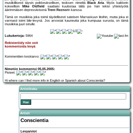
musiikillisesti täysin poikkeuksellisen, teoksen nimeltä
Black Aria
. Myös kaikkein
kokeellisin
Mike Oldfield
saattaisi kuulostaa tältä jos hän tekisi yhteistyötä
äärimmäisen depressiivisenä
Trent Reznor
in kanssa.
Tämä on musiikkia joka toimii täydellisesti sateisen Marraskuun iltoihin, mutta joka ei
varmasti toimi bile-levynä. Jos arvostat kauneutta joka kumpuaa surusta, on tämä
musiikkia juuri sinulle.
Lukukertoja:
5964
Rekisteröidy niin voit
kommentoida levyä
Kommenttien keskiarvo:
Nimetön kommentoi 05.05.2005:
Pisteet:
Hi where can I find more info in English or Spanish about Conscientia?
Artistihaku
Artisti
Conscientia
Levyarviot