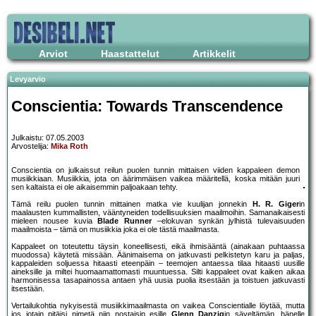
Arviot
Haastattelut
Artikkelit
Levyarvio
Conscientia: Towards Transcendence
Julkaistu: 07.05.2003
Arvostelija:
Mika Roth
Conscientia on julkaissut reilun puolen tunnin mittaisen viiden kappaleen demon
musiikkiaan. Musiikkia, jota on äärimmäisen vaikea määritellä, koska mitään juuri
sen kaltaista ei ole aikaisemmin paljoakaan tehty.
Tämä reilu puolen tunnin mittainen matka vie kuulijan jonnekin
H. R. Giger
in
maalausten kummallisten, vääntyneiden todellisuuksien maailmoihin. Samanaikaisesti
mieleen nousee kuvia
Blade Runner
–elokuvan synkän jylhistä tulevaisuuden
maailmoista – tämä on musiikkia joka ei ole tästä maailmasta.
Kappaleet on toteutettu täysin koneellisesti, eikä ihmisääntä (ainakaan puhtaassa
muodossa) käytetä missään. Äänimaisema on jatkuvasti pelkistetyn karu ja paljas,
kappaleiden soljuessa hitaasti eteenpäin – teemojen antaessa tilaa hitaasti uusille
aineksille ja miltei huomaamattomasti muuntuessa. Silti kappaleet ovat kaiken aikaa
harmonisessa tasapainossa antaen yhä uusia puolia itsestään ja toistuen jatkuvasti
itsestään.
Vertailukohtia nykyisestä musiikkimaailmasta on vaikea Conscientialle löytää, mutta
jos jotain pitäisi nimetä niin nostaisin esille
Glenn Danzig
in säveltämän, hänelle